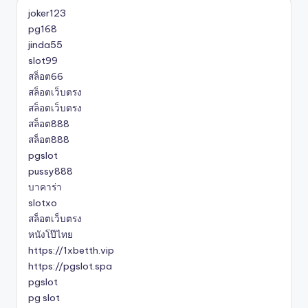
joker123
pg168
jinda55
slot99
สล็อต66
สล็อตเว็บตรง
สล็อตเว็บตรง
สล็อต888
สล็อต888
pgslot
pussy888
บาคาร่า
slotxo
สล็อตเว็บตรง
หนังโป๊ไทย
https://1xbetth.vip
https://pgslot.spa
pgslot
pg slot