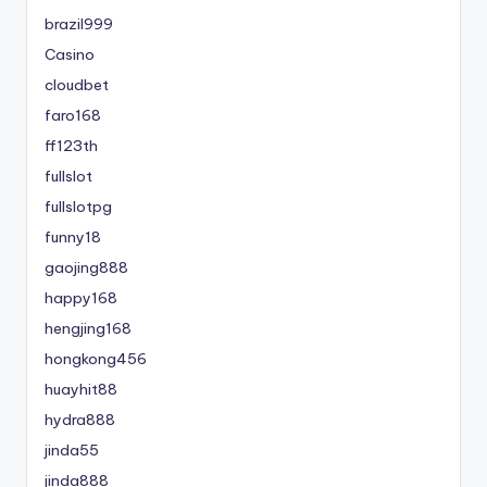
brazil999
Casino
cloudbet
faro168
ff123th
fullslot
fullslotpg
funny18
gaojing888
happy168
hengjing168
hongkong456
huayhit88
hydra888
jinda55
jinda888