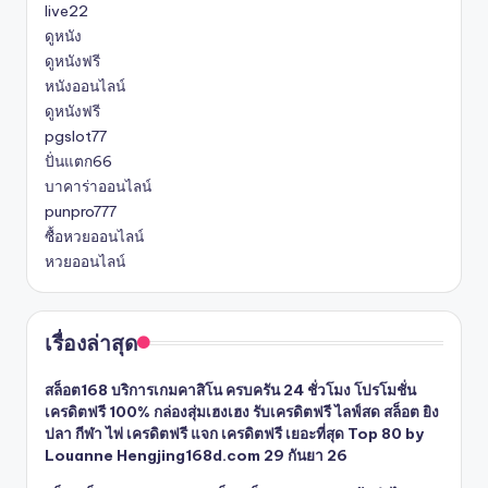
live22
ดูหนัง
ดูหนังฟรี
หนังออนไลน์
ดูหนังฟรี
pgslot77
ปั่นแตก66
บาคาร่าออนไลน์
punpro777
ซื้อหวยออนไลน์
หวยออนไลน์
เรื่องล่าสุด
สล็อต168 บริการเกมคาสิโน ครบครัน 24 ชั่วโมง โปรโมชั่น
เครดิตฟรี 100% กล่องสุ่มเฮงเฮง รับเครดิตฟรี ไลฟ์สด สล็อต ยิง
ปลา กีฬา ไพ่ เครดิตฟรี แจก เครดิตฟรี เยอะที่สุด Top 80 by
Louanne Hengjing168d.com 29 กันยา 26