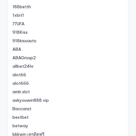
188betth
1xbit1
77UFA
918Kiss
918kissauto
ABA
ABAGroup2
allbet24hr
alot66
alot666
amb slot
askyouwin888 vip
Baccarat
bestbet
betway
bkkwin เครดิตฟรี