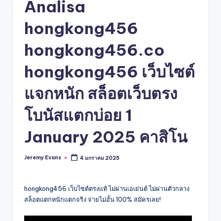
Analisa
hongkong456
hongkong456.co
hongkong456 เว็บไซต์
แจกหนัก สล็อตเว็บตรง
โบนัสแตกบ่อย 1
January 2025 คาสิโน
Jeremy Evans
4 มกราคม 2025
Posted
by
hongkong456 เว็บไซต์ตรงแท้ ไม่ผ่านเอเย่นต์ ไม่ผ่านตัวกลาง
สล็อตแตกหนักแตกจริง จ่ายไม่อั้น 100% สมัครเลย!