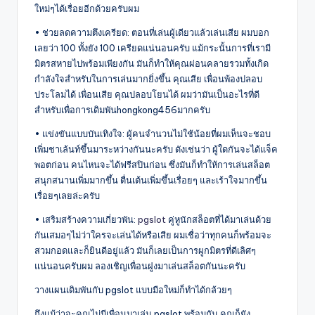
ใหม่ๆได้เรื่อยอีกด้วยครับผม
• ช่วยลดความตึงเครียด: ตอนที่เล่นผู้เดียวแล้วเล่นเสีย ผมบอก
เลยว่า 100 ทั้งยัง 100 เครียดแน่นอนครับ แม้กระนั้นการที่เรามี
มิตรสหายไปพร้อมเพียงกัน มันก็ทำให้คุณผ่อนคลายรวมทั้งเกิด
กำลังใจสำหรับในการเล่นมากยิ่งขึ้น คุณเสีย เพื่อนพ้องปลอบ
ประโลมได้ เพื่อนเสีย คุณปลอบโยนได้ ผมว่ามันเป็นอะไรที่ดี
สำหรับเพื่อการเดิมพันhongkong456มากครับ
• แข่งขันแบบบันเทิงใจ: ผู้คนจำนวนไม่ใช้น้อยที่ผมเห็นจะชอบ
เพิ่มชาเล้นท์ขึ้นมาระหว่างกันนะครับ ดังเช่นว่า ผู้ใดกันจะได้แจ็ค
พอตก่อน คนไหนจะได้ฟรีสปินก่อน ซึ่งมันก็ทำให้การเล่นสล็อต
สนุกสนานเพิ่มมากขึ้น ตื่นเต้นเพิ่มขึ้นเรื่อยๆ และเร้าใจมากขึ้น
เรื่อยๆเลยล่ะครับ
• เสริมสร้างความเกี่ยวพัน:
pgslot
คู่หูนักสล็อตที่ได้มาเล่นด้วย
กันเสมอๆไม่ว่าใครจะเล่นได้หรือเสีย ผมเชื่อว่าทุกคนก็พร้อมจะ
สวมกอดและก็ยินดีอยู่แล้ว มันก็เลยเป็นการผูกมิตรที่ดีเลิศๆ
แน่นอนครับผม ลองเชิญเพื่อนฝูงมาเล่นสล็อตกันนะครับ
วางแผนเดิมพันกับ pgslot แบบมือใหม่ก็ทำได้กล้วยๆ
ถึงแม้ว่าจะคุณไม่มีเพื่อนมาเล่น pgslot พร้อมกัน คุณก็ยัง