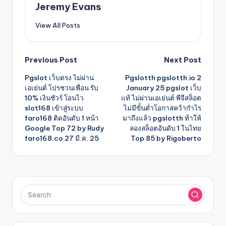
Jeremy Evans
View All Posts
Post
Previous Post
Next Post
Pgslot เว็บตรง ไม่ผ่าน
Pgslotth pgslotth.io 2
navigation
เอเย่นต์ โปรชวนเพื่อน รับ
January 25 pgslot เว็บ
10% เงินชัวร์ โอนไว
แท้ ไม่ผ่านเอเย่นต์ พีจีสล็อต
slot168 เข้าสู่ระบบ
ไม่มีขั้นต่ำโอกาสคว้ากำไร
faro168 ติดอันดับ 1 หน้า
มาถึงแล้ว pgslotth ท้าให้
Google Top 72 by Rudy
ลองสล็อตอันดับ 1 ในไทย
faro168.co 27 มี.ค. 25
Top 85 by Rigoberto