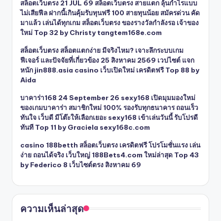
สล็อตเว็บตรง 21 JUL 69 สล็อตเว็บตรง สายแตก ลุ้นกำไรแบบ
ไม่เสียฟีล ฝากนี้เกินคุ้มรับทุนฟรี 100 สายทุนน้อย สมัครด่วน คัด
มาแล้ว เล่นได้ทุกเกม สล็อตเว็บตรง ของรางวัลกำลังรอ เจ้าของ
ใหม่ Top 32 by Christy tangtem168e.com
สล็อตเว็บตรง สล็อตแตกง่าย มีจริงไหม? เจาะลึกระบบเกม
ฟีเจอร์ และปัจจัยที่เกี่ยวข้อง 25 สิงหาคม 2569 เวปไซต์ แจก
หนัก jin888.asia casino เว็บเปิดใหม่ เครดิตฟรี Top 88 by
Aida
บาคาร่า168 24 September 26 sexy168 เปิดมุมมองใหม่
ของเกมบาคาร่า สมาชิกใหม่ 100% รองรับทุกธนาคาร ถอนเร็ว
ทันใจ เว็บดี มีโต๊ะให้เลือกเยอะ sexy168 เข้าเล่นวันนี้ รับโปรดี
ทันที Top 11 by Graciela sexy168c.com
casino 188betth สล็อตเว็บตรง เครดิตฟรี โปรโมชั่นแรง เล่น
ง่าย ถอนได้จริง เว็บใหญ่ 188Bets4.com ใหม่ล่าสุด Top 43
by Federico 8 เว็บไซต์ตรง สิงหาคม 69
ความเห็นล่าสุด