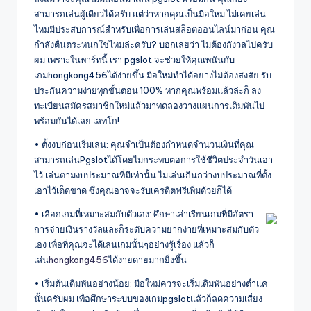
สามารถเล่นผู้เดียวได้ครับ แต่ว่าหากคุณเป็นมือใหม่ ไม่เคยเล่น
ไหมมีประสบการณ์สำหรับเพื่อการเล่นสล็อตออนไลน์มาก่อน คุณ
กำลังตื่นตระหนกใช่ไหมล่ะครับ? บอกเลยว่า ไม่ต้องกังวลไปครับ
ผม เพราะในพาร์ทนี้ เรา pgslot จะช่วยให้คุณพนันกับ
เกมhongkong456ได้ง่ายขึ้น มือใหม่ทำได้อย่างไม่ต้องสงสัย รับ
ประกันความง่ายทุกขั้นตอน 100% หากคุณพร้อมแล้วล่ะก็ ลง
ทะเบียนสมัครสมาชิกใหม่แล้วมาทดลองวางแผนการเดิมพันไป
พร้อมกันได้เลย เลทโก!
• ตั้งงบก่อนเริ่มเล่น: คุณจำเป็นต้องกำหนดจำนวนเงินที่คุณ
สามารถเล่นPgslotได้โดยไม่กระทบต่อการใช้ชีวิตประจำวันเอา
ไว้ เล่นตามงบประมาณที่มีเท่านั้น ไม่เล่นเกินกว่างบประมาณที่ตั้ง
เอาไว้เด็ดขาด ซึ่งคุณอาจจะรับเครดิตฟรีเพิ่มด้วยก็ได้
• เลือกเกมที่เหมาะสมกับตัวเอง: ศึกษาเล่าเรียนเกมที่มีอัตรา
การจ่ายเงินรางวัลและก็ระดับความยากง่ายที่เหมาะสมกับตัว
เอง เพื่อที่คุณจะได้เล่นเกมนั้นๆอย่างรู้เรื่อง แล้วก็
เล่น
hongkong456
ได้ง่ายดายมากยิ่งขึ้น
• เริ่มต้นเดิมพันอย่างน้อย: มือใหม่ควรจะเริ่มเดิมพันอย่างต่ำแค่
นั้นครับผม เพื่อศึกษาระบบของเกมpgslotแล้วก็ลดความเสี่ยง