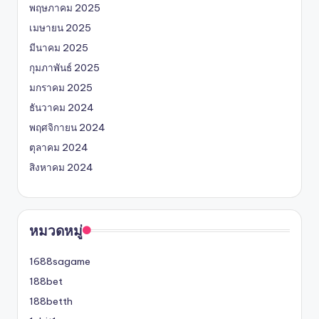
พฤษภาคม 2025
เมษายน 2025
มีนาคม 2025
กุมภาพันธ์ 2025
มกราคม 2025
ธันวาคม 2024
พฤศจิกายน 2024
ตุลาคม 2024
สิงหาคม 2024
หมวดหมู่
1688sagame
188bet
188betth