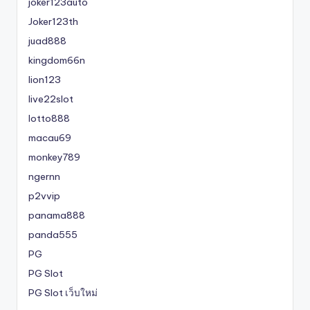
joker123auto
Joker123th
juad888
kingdom66n
lion123
live22slot
lotto888
macau69
monkey789
ngernn
p2vvip
panama888
panda555
PG
PG Slot
PG Slot เว็บใหม่