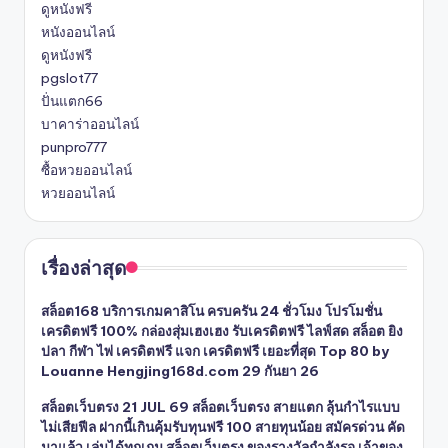
ดูหนังฟรี
หนังออนไลน์
ดูหนังฟรี
pgslot77
ปั่นแตก66
บาคาร่าออนไลน์
punpro777
ซื้อหวยออนไลน์
หวยออนไลน์
เรื่องล่าสุด
สล็อต168 บริการเกมคาสิโน ครบครัน 24 ชั่วโมง โปรโมชั่น
เครดิตฟรี 100% กล่องสุ่มเฮงเฮง รับเครดิตฟรี ไลฟ์สด สล็อต ยิง
ปลา กีฬา ไพ่ เครดิตฟรี แจก เครดิตฟรี เยอะที่สุด Top 80 by
Louanne Hengjing168d.com 29 กันยา 26
สล็อตเว็บตรง 21 JUL 69 สล็อตเว็บตรง สายแตก ลุ้นกำไรแบบ
ไม่เสียฟีล ฝากนี้เกินคุ้มรับทุนฟรี 100 สายทุนน้อย สมัครด่วน คัด
มาแล้ว เล่นได้ทุกเกม สล็อตเว็บตรง ของรางวัลกำลังรอ เจ้าของ