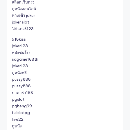
สล็อตเว็บตรง
ดูหนังออนไลน์
ทางเข้า joker
joker slot
โจ๊กเกอร์123
918kiss
joker123
หนังชนโรง
sagame168th
joker123
ดูหนังฟรี
pussy888
pussy888
บาคาร่า168
pgslot
pgheng99
fullslotpg
live22
ดูหนัง