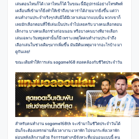
เล่นตอนไหนก็ได้ เวลาไหนก็ได้ ในขณะนี้มีอุปกรณ์อย่างโทรศัพท์
เคลื่อนที่เข้ามาก็ยิ่งทำให้เข้าถึงบาคาร่าได้ง่ายมากยิ่งขึ้น แต่ว่า
คนทำงานประจำจริงๆกลับมิได้มีเวลาเล่นมากแบบนั้น พวกเขาก็
เลยมักเลือกตอนที่ใช้เล่นเป็นประจำไปเลยครับ บางคนเลือกตอน
เลิกงาน บางคนเลือกช่วงก่อนนอน หรือบางคนบางทีอาจเลือก
เล่นเฉพาะวันหยุดเท่านั้นก็มี เพราะเหตุใดคนทำงานประจำถึง
เลือกเล่นในช่วงเดิมๆมากเพิ่มขึ้น มันมีต้นเหตุมาจากอะไรบ้าง มา
ดูกันเลย!
ขณะเดิมทำให้การเล่น sagame168 สอดคล้องกับชีวิตประจำวัน
สำหรับคนทำงาน sagame168th จะเข้ามาในชีวิตประจำวันได้
มันก็จะต้องแทรกผ่านทั้งเวลางาน เวลาพัก ไปจนกระทั่งเวลาพัก
ผ่อนหลังเลิกงานด้วย กิจกรรมต่างๆมีจังหวะที่แน่นอนแบบนี้ คน