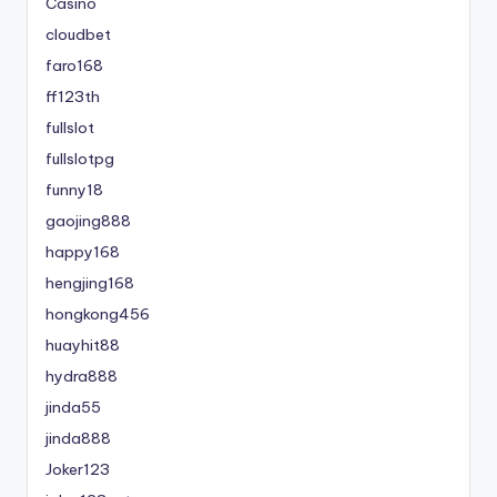
Casino
cloudbet
faro168
ff123th
fullslot
fullslotpg
funny18
gaojing888
happy168
hengjing168
hongkong456
huayhit88
hydra888
jinda55
jinda888
Joker123