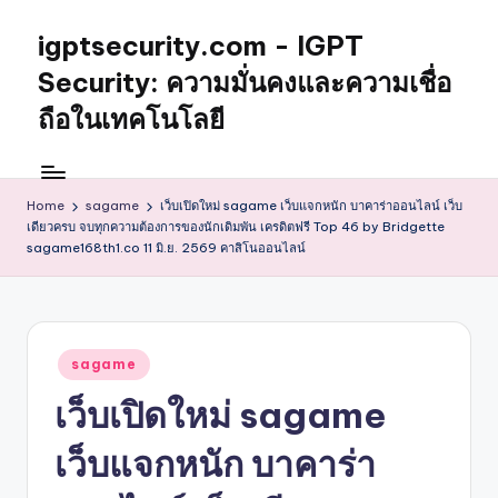
igptsecurity.com - IGPT
Skip
to
Security: ความมั่นคงและความเชื่อ
content
ถือในเทคโนโลยี
Home
sagame
เว็บเปิดใหม่ sagame เว็บแจกหนัก บาคาร่าออนไลน์ เว็บ
เดียวครบ จบทุกความต้องการของนักเดิมพัน เครดิตฟรี Top 46 by Bridgette
sagame168th1.co 11 มิ.ย. 2569 คาสิโนออนไลน์
Posted
sagame
in
เว็บเปิดใหม่ sagame
เว็บแจกหนัก บาคาร่า