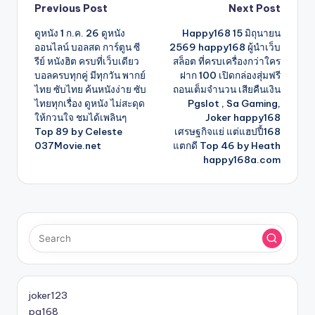
Post
Previous Post
Next Post
ดูหนัง 1 ก.ค. 26 ดูหนัง
Happy168 15 มิถุนายน
navigation
ออนไลน์ บอลสด การ์ตูน ซี
2569 happy168 ผู้นำเว็บ
รีย์ หนังฮิต ครบที่เว็บเดียว
สล็อต ที่ครบเครื่องกว่าใคร
บอลครบทุกคู่ มีทุกวัน พากย์
ฝาก 100 เปิดกล่องสุ่มฟรี
ไทย ซับไทย ค้นหนังง่าย ซับ
ถอนเต็มจำนวน เสียคืนเงิน
ไทยทุกเรื่อง ดูหนัง ไม่สะดุด
Pgslot , Sa Gaming,
ให้กวนใจ ชมได้เพลินๆ
Joker happy168
Top 89 by Celeste
เศรษฐกิจแย่ แต่แฮปปี้168
037Movie.net
แตกดี Top 46 by Heath
happy168a.com
joker123
pg168