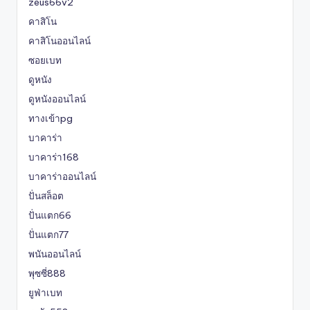
zeus66v2
คาสิโน
คาสิโนออนไลน์
ซอยเบท
ดูหนัง
ดูหนังออนไลน์
ทางเข้าpg
บาคาร่า
บาคาร่า168
บาคาร่าออนไลน์
ปั่นสล็อต
ปั่นแตก66
ปั่นแตก77
พนันออนไลน์
พุซซี่888
ยูฟ่าเบท