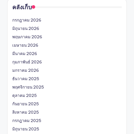
คลังเก็บ
กรกฎาคม 2026
มิถุนายน 2026
พฤษภาคม 2026
เมษายน 2026
มีนาคม 2026
กุมภาพันธ์ 2026
มกราคม 2026
ธันวาคม 2025
พฤศจิกายน 2025
ตุลาคม 2025
กันยายน 2025
สิงหาคม 2025
กรกฎาคม 2025
มิถุนายน 2025