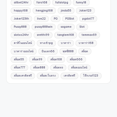
allbet24hr
faro168
fullslotpg
funny18
happy168
hengjing168
jinda55
Joker123
Joker123th
live22
PG
PGSlot
pgslot77
Pussy888
pussy888win
sagame
Slot
slotxo24hr
sretthi99
tangtem168
temmax69
คาสิโนออนไลน์
ทางเข้าpg
บาคาร่า
บาคาร่า168
บาคาร่าออนไลน์
ปั่นแตก66
พุซซี่888
สล็อต
สล็อต55
สล็อต99
สล็อต168
สล็อต666
สล็อต777
สล็อต888
สล็อตxo
สล็อตออนไลน์
สล็อตเครดิตฟรี
สล็อตเว็บตรง
เครดิตฟรี
โจ๊กเกอร์123