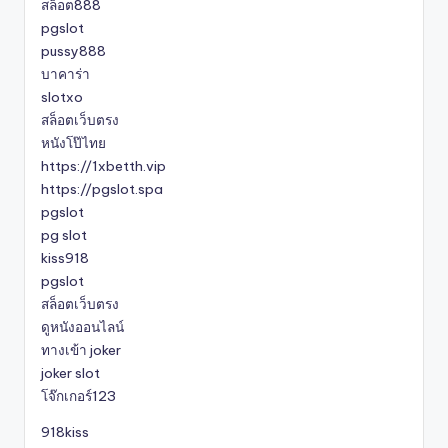
สล็อต888
pgslot
pussy888
บาคาร่า
slotxo
สล็อตเว็บตรง
หนังโป๊ไทย
https://1xbetth.vip
https://pgslot.spa
pgslot
pg slot
kiss918
pgslot
สล็อตเว็บตรง
ดูหนังออนไลน์
ทางเข้า joker
joker slot
โจ๊กเกอร์123
918kiss