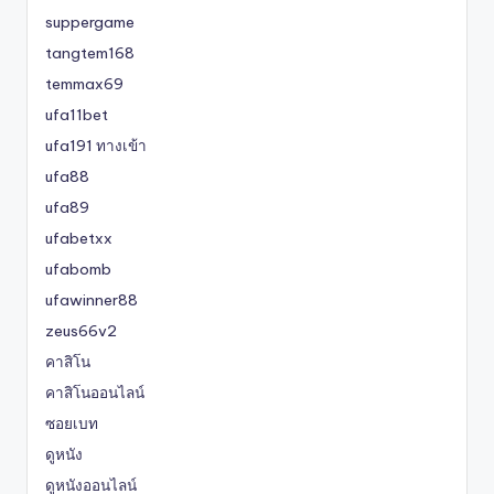
suppergame
tangtem168
temmax69
ufa11bet
ufa191 ทางเข้า
ufa88
ufa89
ufabetxx
ufabomb
ufawinner88
zeus66v2
คาสิโน
คาสิโนออนไลน์
ซอยเบท
ดูหนัง
ดูหนังออนไลน์