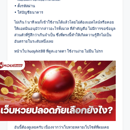
• ตั้งรหัสผ่าน
• ใส่บัญชีธนาคาร
ไม่เกิน 1 นาที ผมก็เข้าใช้งานได้แล้วโดยไม่ต้องแอดไลน์หรือคอย
ให้แอดมินอนุมัว่ากล่าวอะไรทั้งมวล ที่สำคัญคือ ไม่มีการขอข้อมูล
ส่วนตัวที่รู้สึกว่าเกินจำเป็น ซึ่งที่ตรงนี้ทำให้เกิดความรู้สึกไม่เป็น
อันตรายในระดับหนึ่งเลย
หน้าเว็บ huayhit88 ที่ดูสะอาดตา ใช้งานง่าย ไม่มึน ไม่รก
อันนี้ต้องดูเลยครับ เนื่องจากว่าเว็บหวยหลายเว็บไซต์ที่ผมเคย