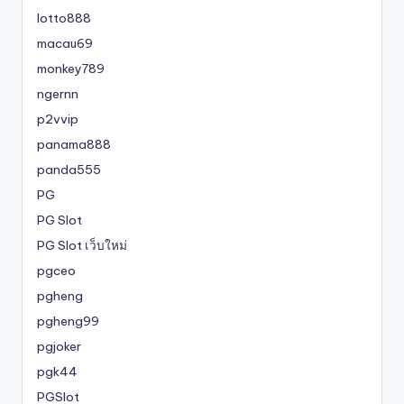
lotto888
macau69
monkey789
ngernn
p2vvip
panama888
panda555
PG
PG Slot
PG Slot เว็บใหม่
pgceo
pgheng
pgheng99
pgjoker
pgk44
PGSlot