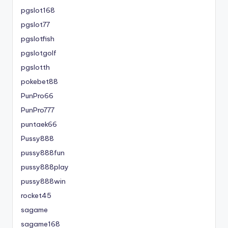
pgslot168
pgslot77
pgslotfish
pgslotgolf
pgslotth
pokebet88
PunPro66
PunPro777
puntaek66
Pussy888
pussy888fun
pussy888play
pussy888win
rocket45
sagame
sagame168