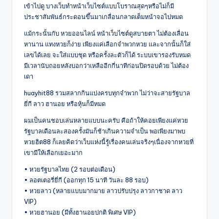
เข้าไปดู บางเว็บทำหน้าเว็บไซต์แบบโบราณสุดๆหรือไม่ก็มี
ประชาสัมพันธ์กระดอนขึ้นมาเกลื่อนกลาดเต็มหน้าจอไปหมด
แม้กระนั้นกับ หวยออนไลน์ หน้าเว็บไซต์ดูสบายตา ไม่ต้องเลื่อน
หานาน แทงหวยก็ง่าย เพียงแค่เลือกจำพวกหวย และจากนั้นก็ใส่
เลขได้เลย จะใส่แบบชุด หรือครั้งละตัวก็ได้ ระบบเขารองรับหมด
มีเวลานับถอยหลังบอกว่าเหลืออีกกี่นาทีก่อนปิดรอบด้วย ไม่ต้อง
เดา
huayhit88 รวมสลากกินแบ่งครบทุกจำพวก ไม่ว่าจะสายรัฐบาล
ยี่กี ลาว ฮานอย หรือหุ้นก็มีหมด
ผมเป็นคนชอบเล่นหลายแบบนะครับ คือถ้าให้คอยเพียงแค่หวย
รัฐบาลเดือนละสองครั้งมันก็ช้าเกินความจำเป็น พอเพียงมาพบ
หวยฮิต88 ก็เลยคิดว่าเว็บแห่งนี้รู้เรื่องคนเล่นจริงๆเนื่องจากหวยที่
เขามีให้เลือกเยอะมาก
• หวยรัฐบาลไทย (2 รอบต่อเดือน)
• ลอตเตอรี่ยี่กี (ออกทุก 15 นาที วันละ 88 รอบ)
• หวยลาว (หลายแบบมากมาย ลาวปรับปรุง ลาวกาชาด ลาว
VIP)
• หวยฮานอย (มีทั้งฮานอยปกติ พิเศษ VIP)