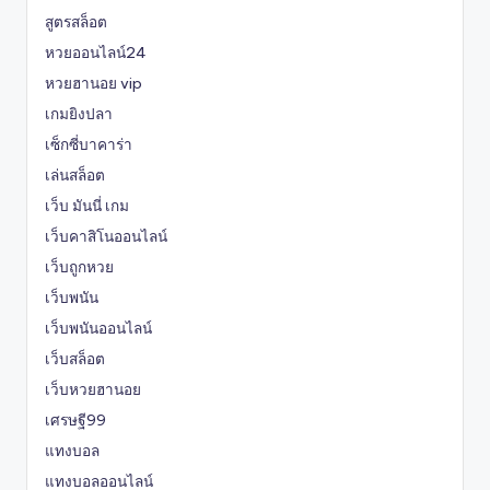
สูตรสล็อต
หวยออนไลน์24
หวยฮานอย vip
เกมยิงปลา
เซ็กซี่บาคาร่า
เล่นสล็อต
เว็บ มันนี่ เกม
เว็บคาสิโนออนไลน์
เว็บถูกหวย
เว็บพนัน
เว็บพนันออนไลน์
เว็บสล็อต
เว็บหวยฮานอย
เศรษฐี99
แทงบอล
แทงบอลออนไลน์