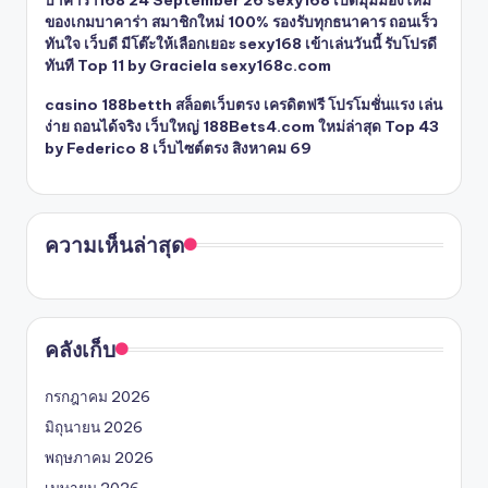
บาคาร่า168 24 September 26 sexy168 เปิดมุมมองใหม่
ของเกมบาคาร่า สมาชิกใหม่ 100% รองรับทุกธนาคาร ถอนเร็ว
ทันใจ เว็บดี มีโต๊ะให้เลือกเยอะ sexy168 เข้าเล่นวันนี้ รับโปรดี
ทันที Top 11 by Graciela sexy168c.com
casino 188betth สล็อตเว็บตรง เครดิตฟรี โปรโมชั่นแรง เล่น
ง่าย ถอนได้จริง เว็บใหญ่ 188Bets4.com ใหม่ล่าสุด Top 43
by Federico 8 เว็บไซต์ตรง สิงหาคม 69
ความเห็นล่าสุด
คลังเก็บ
กรกฎาคม 2026
มิถุนายน 2026
พฤษภาคม 2026