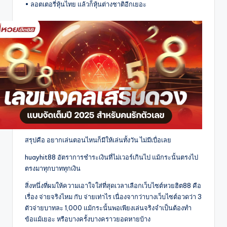
• ลอตเตอรี่หุ้นไทย แล้วก็หุ้นต่างชาติอีกเยอะ
สรุปคือ อยากเล่นตอนไหนก็มีให้เล่นทั้งวัน ไม่มีเบื่อเลย
huayhit88 อัตราการชำระเงินที่ไม่เวอร์เกินไป แม้กระนั้นตรงไป
ตรงมาทุกบาททุกเงิน
สิ่งหนึ่งที่ผมให้ความเอาใจใส่ที่สุดเวลาเลือกเว็บไซต์หวยฮิต88 คือ
เรื่อง จ่ายจริงไหม กับ จ่ายเท่าไร เนื่องจากว่าบางเว็บไซต์อวดว่า 3
ตัวจ่ายบาทละ 1,000 แม้กระนั้นพอเพียงเล่นจริงจำเป็นต้องทำ
ข้อแม้เยอะ หรือบางครั้งบางคราวยอดหายบ้าง