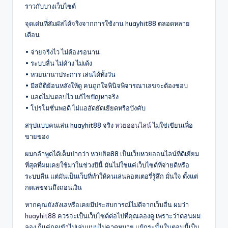
ราวกับบางเว็บไซต์
จุดเด่นที่สัมผัสได้จริงจากการใช้งาน huayhit88 ตลอดหลาย
เดือน
• จ่ายจริงไว ไม่ต้องรอนาน
• ระบบลื่น ไม่ค้าง ไม่เด้ง
• หวยนานาประการ เล่นได้ทั้งวัน
• มีสถิติย้อนหลังให้ดู คนถูกใจพินิจพิจารณาเลขจะต้องชอบ
• แอดไม่นตอบไว แก้ไขปัญหาจริง
• โปรโมชั่นพอดี ไม่แออัดยัดเยียดหรือบังคับ
สรุปแบบคนเล่น huayhit88 จริง
หวยออนไลน์
ไม่ใช่เขียนเพื่อ
ขายของ
ผมกล้าพูดได้เต็มปากว่า หวยฮิต88 เป็นเว็บหวยออนไลน์ที่ดีเยี่ยม
ที่สุดที่ผมเคยใช้มาในช่วงปีนี้ มันไม่ใช่แค่เว็บไซต์ที่จ่ายดีหรือ
ระบบลื่น แต่มันเป็นเว็บที่ทำให้คนเล่นลอตเตอรี่รู้สึก มั่นใจ ตั้งแต่
กดเลขจนถึงถอนเงิน
หากคุณยังลังเลหรือเคยมีประสบการณ์ไม่ดีจากเว็บอื่น ผมว่า
huayhit88
ควรจะเป็นเว็บไซต์ต่อไปที่คุณลองดู เพราะว่าตอนผม
ลอง ก็แค่กดเข้าไปเล่นแบบไม่คาดหมาย แม้กระนั้นในตอนนี้เป็น