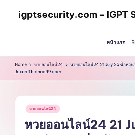
igptsecurity.com - IGPT S
Skip
to
content
หน้าแรก
B
Home
หวยออนไลน์24
หวยออนไลน์24 21 July 25 ซื้อหวยอ
Jaxon Thethao99.com
Posted
หวยออนไลน์24
in
หวยออนไลน์24 21 Ju