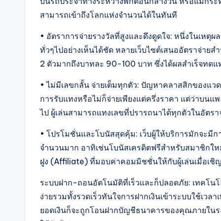
บนรถประจำทางระหว่างพักตอนกลางวัน หรือแม้กระทั้งนั่
สามารถเข้าถึงโลกแห่งจำนวนได้ในทันที
• อัตราการจ่ายรางวัลที่สูงและดึงดูดใจ: หนึ่งในเหตุผลห
ทั่วๆไปอย่างเห็นได้ชัด หลายเว็บไซต์เสนออัตราจ่า
2 ตัวมากถึงบาทละ 90-100 บาท ซึ่งได้ผลสำเร็จทดแทน
• ไม่มีเลขกลั้น จ่ายเต็มทุกตัว: ปัญหาคลาสสิกของแวดวง
การรับแทงหรือไม่ก็จ่ายเพียงแต่ครึ่งราคา แต่ว่าบ
ไป ผู้เล่นสามารถแทงเลขที่ปรารถนาได้ทุกตัวในอัตร
• โปรโมชั่นและโบนัสสุดคุ้ม: เว็บผู้ให้บริการมักจะมี
จำนวนมาก อาทิเช่นโบนัสเครดิตฟรีสำหรับสมาชิกใหม
ฝูง (Affiliate) ที่มอบค่าคอมมิชชั่นให้กับผู้เล่นเมื่อเ
ระบบฝาก-ถอนอัตโนมัติที่เร็วและก็ปลอดภัย: เทคโนโล
ง่ายรวมทั้งรวดเร็วทันใจการฝากเงินเข้าระบบใช้เวลาเพ
ยอดเงินก็จะถูกโอนฝากบัญชีธนาคารของคุณภายในระยะเ