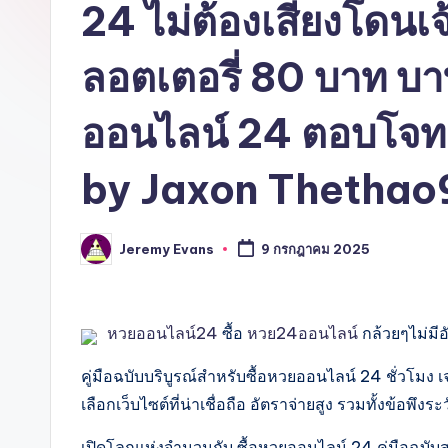
24 ไม่ต้องเสี่ยงโดนเ
ลอตเตอรี่ 80 บาท บา
ออนไลน์ 24 ตอบโจทย
by Jaxon Thetha
Jeremy Evans
9 กรกฎาคม 2025
Posted
by
หวยออนไลน์24
ซื้อ
หวย24ออนไลน์
กล้วยๆไม่มีอ
คู่มือฉบับบริบูรณ์สำหรับซื้อหวยออนไลน์ 24 ชั่วโ
เลือกเว็บไซต์ที่น่าเชื่อถือ อัตราจ่ายสูง รวมทั้งข้อพึง
เปิดโลกแห่งจำนวนกับ ซื้อหวยออนไลน์ 24 คู่มือฉบับสม