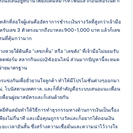
งเล่นอยู่ที่บ้าน เพียงแค่มีสมาร์ทโฟนแล้วก็อินเทอร์เน็ต ก็
ลักที่ล่อใจผู้เล่นคืออัตราการชำระเงินรางวัลที่สูงกว่าเจ้ามือ
ยสำหรับเลข 3 ตัวตรงมากถึงบาทละ900-1,000 บาท แล้วก็เลข
ที่คุ้มกว่ามาก
หวยใต้ดินคือ “เลขกลั้น” หรือ “เลขดัง” ที่เจ้ามือไม่ยอมรับ
นแพลตฟอร์ม สลากกินแบ่ง24ออนไลน์ ส่วนมากปัญหานี้จะหมด
าจ่ายมาตรฐาน
การแข่งกันเพื่อยั่วยวนใจลูกค้า ทำให้มีโปรโมชั่นต่างๆออกมา
่, โบนัสตามเทศกาล, และก็ที่สำคัญคือระบบเสนอแนะเพื่อน
ชิญเพื่อนฝูงมาสมัครและก็เล่นด้วยกัน
ยีทันสมัยทำให้วิธีการทำธุรกรรมทางด้านการเงินเป็นเรื่อง
ียงไม่กี่นาที และเมื่อคุณถูกรางวัลและก็อยากได้ถอนเงิน
วลาอันสั้น ซึ่งสร้างความเชื่อมั่นและความน่าไว้วางใจ