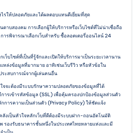
ไรให้ปลอดภัยและได้ผลตอบแทนดีเยี่ยมที่สุด
นดาบสองคม การเลือกผู้ให้บริการหรือเว็บไซต์ที่ไม่น่าเชื่อถือ
น การพิจารณาเลือกเว็บสำหรับ ซื้อลอตเตอรี่ออนไลน์ 24
ว็บไซต์ที่เป็นที่รู้จักและเปิดให้บริการมาเป็นระยะเวลานาน
่งข้อมูลที่มากมาย อาทิเช่นเว็บรีวิว หรือหัวข้อใน
ประสบการณ์จากผู้เล่นคนอื่น
างใจจะต้องมีระบบรักษาความปลอดภัยของข้อมูลที่ได้
อมีการเข้ารหัสข้อมูล (SSL) เพื่อคุ้มครองปกป้องข้อมูลส่วนตัว
การความเป็นส่วนตัว (Privacy Policy) ให้ชัดแจ้ง
เป็นหัวใจหลักเว็บที่ดีต้องมีระบบฝาก-ถอนอัตโนมัติ
ภาพ รองรับธนาคารชั้นหนึ่งในประเทศไทยหลายแห่งและมี
มจำเป็น