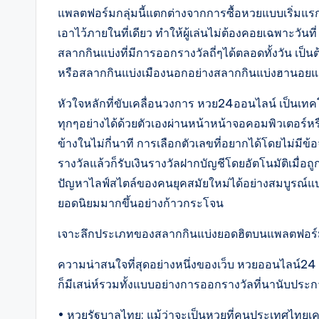
แพลตฟอร์มกลุ่มนี้แตกต่างจากการซื้อหวยแบบเริ่ม
เอาไว้ภายในที่เดียว ทำให้ผู้เล่นไม่ต้องคอยเฉพาะวันที
สลากกินแบ่งที่มีการออกรางวัลถี่ๆได้ตลอดทั้งวัน เป็น
หรือสลากกินแบ่งเมืองนอกอย่างสลากกินแบ่งฮานอยแ
หัวใจหลักที่ขับเคลื่อนวงการ หวย24ออนไลน์ เป็นเทคโ
ทุกๆอย่างได้ด้วยตัวเองผ่านหน้าหน้าจอคอมพิวเตอร์หร
ข้างในไม่กี่นาที การเลือกตัวเลขที่อยากได้โดยไม่มีข้
รางวัลแล้วก็รับเงินรางวัลฝากบัญชีโดยอัตโนมัติเมื่
ปัญหาไลฟ์สไตล์ของคนยุคสมัยใหม่ได้อย่างสมบูรณ์แบ
ยอดนิยมมากขึ้นอย่างก้าวกระโจน
เจาะลึกประเภทของสลากกินแบ่งยอดฮิตบนแพลตฟอร์
ความน่าสนใจที่สุดอย่างหนึ่งของเว็บ หวยออนไลน์24 
ก็มีเสน่ห์รวมทั้งแบบอย่างการออกรางวัลที่นานับประก
• หวยรัฐบาลไทย: แม้ว่าจะเป็นหวยที่คนประเทศไทยเค