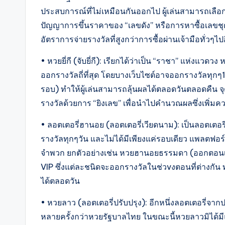
ประสบการณ์ที่ไม่เหมือนกันออกไป ผู้เล่นสามารถเลือก
ปัญญาการขึ้นราคาของ “เลขดัง” หรือการหาซื้อเลขชุ
อัตราการจ่ายรางวัลที่สูงกว่าการซื้อผ่านเจ้ามือทั่วๆไป
• หวยยี่กี (จับยี่กี): เรียกได้ว่าเป็น “ราชา” แห่งแวด
ออกรางวัลถี่ที่สุด โดยบางเว็บไซต์อาจออกรางวัลทุกๆ1
รอบ) ทำให้ผู้เล่นสามารถลุ้นผลได้ตลอดวันตลอดคืน จ
รางวัลด้วยการ “ยิงเลข” เพื่อนำไปคำนวณผลซึ่งเพิ่
• ลอตเตอรี่ฮานอย (ลอตเตอรี่เวียดนาม): เป็นลอตเตอ
รางวัลทุกๆวัน และไม่ได้มีเพียงแค่รอบเดียว แพลต
จำพวก ยกตัวอย่างเช่น หวยฮานอยธรรมดา (ออกตอนเวล
VIP ซึ่งแต่ละชนิดจะออกรางวัลในช่วvงตอนที่ต่างก
ได้ตลอดวัน
• หวยลาว (ลอตเตอรี่ปรับปรุง): อีกหนึ่งลอตเตอรี่จา
หลายครั้งกว่าหวยรัฐบาลไทย ในขณะนี้หวยลาวมิได้มีแค่