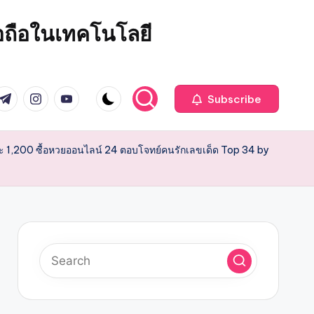
อถือในเทคโนโลยี
com
r.com
.me
instagram.com
youtube.com
Subscribe
ทละ 1,200 ซื้อหวยออนไลน์ 24 ตอบโจทย์คนรักเลขเด็ด Top 34 by