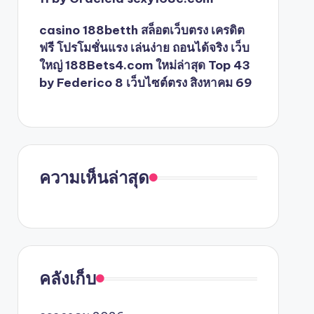
casino 188betth สล็อตเว็บตรง เครดิต
ฟรี โปรโมชั่นแรง เล่นง่าย ถอนได้จริง เว็บ
ใหญ่ 188Bets4.com ใหม่ล่าสุด Top 43
by Federico 8 เว็บไซต์ตรง สิงหาคม 69
ความเห็นล่าสุด
คลังเก็บ