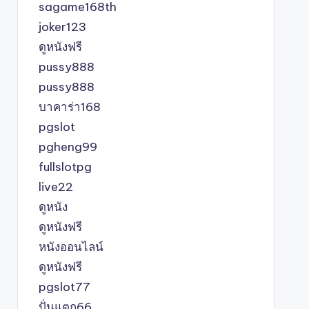
sagame168th
joker123
ดูหนังฟรี
pussy888
pussy888
บาคาร่า168
pgslot
pgheng99
fullslotpg
live22
ดูหนัง
ดูหนังฟรี
หนังออนไลน์
ดูหนังฟรี
pgslot77
ปั่นแตก66