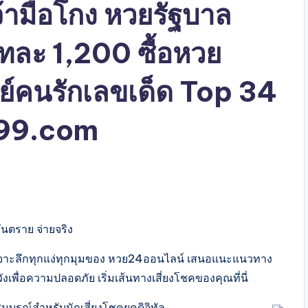
จ้ามือโกง หวยรัฐบาล
ทละ 1,200 ซื้อหวย
์คนรักเลขเด็ด Top 34
o99.com
ันตราย จ่ายจริง
มง เจาะลึกทุกแง่ทุกมุมของ หวย24ออนไลน์ เสนอแนะแนวทาง
ระวังเพื่อความปลอดภัย เริ่มเส้นทางเสี่ยงโชคของคุณที่นี่
บูรณ์สำหรับนักเสี่ยงโชคยุคดิจิทัล