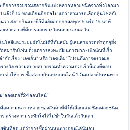
แรก คือการรวบรวมสลากกินแบ่งหลากหลายชนิดจากทั่วโลกมา
่ 1 แล้วก็ 16 ของเดือนอีกต่อไป แต่ว่าสามารถเลือกลุ้นโชคกับ
ต้นว่า สลากกินแบ่งยี่กีที่ผลิดอกออกผลทุกๆ5 หรือ 15 นาที
ละหวยลาวที่มีการออกรางวัลหลายรอบต่อวัน
นโลยีและระบบอัตโนมัติที่ทันสมัย ผู้เล่นสามารถทำทุกๆสิ่ง
ือสมาร์ทโฟน ตั้งแต่การลงทะเบียนการฝาก-เบิกเงินที่เร็ว
อจำกัดเรื่อง “เลขอั้น” หรือ “เลขเต็ม” ไปจนถึงการตรวจผล
อถูกรางวัล ความสบายสบายรวมทั้งความรวดเร็วนี้เองที่ตอบ
บ ทำให้การ ซื้อสลากกินแบ่งออนไลน์ 1 วันแปลงเป็นหนทาง
ม”ลอตเตอรี่24ออนไลน์”
คือความหลากหลายของสินค้าที่มีให้เลือกเล่น ซึ่งแต่ละชนิด
าร สร้างความระทึกใจได้ไม่ซ้ำในวันแล้ววันเล่า
ยชินที่สุด แต่ว่าการซื้อผ่านหนทางออนไลน์มอบ