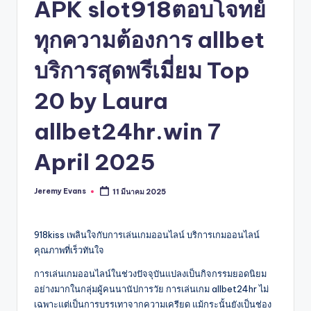
APK slot918ตอบโจทย์
ทุกความต้องการ allbet
บริการสุดพรีเมี่ยม Top
20 by Laura
allbet24hr.win 7
April 2025
Jeremy Evans
11 มีนาคม 2025
Posted
by
918kiss เพลินใจกับการเล่นเกมออนไลน์ บริการเกมออนไลน์
คุณภาพที่เร็วทันใจ
การเล่นเกมออนไลน์ในช่วงปัจจุบันแปลงเป็นกิจกรรมยอดนิยม
อย่างมากในกลุ่มผู้คนนานัปการวัย การเล่นเกม allbet24hr ไม่
เฉพาะแต่เป็นการบรรเทาจากความเครียด แม้กระนั้นยังเป็นช่อง