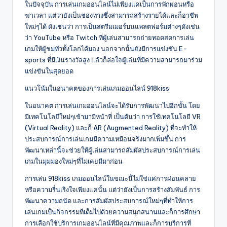
ในปัจจุบัน การเล่นเกมออนไลน์ไม่เพียงแค่เป็นการพักผ่อนหรือ
ฆ่าเวลา แต่ว่ายังเป็นช่องทางซึ่งสามารถสร้างรายได้และก็อาชีพ
ใหม่ๆได้ ดังเช่นว่า การเป็นสตรีมเมอร์บนแพลตฟอร์มต่างๆดังเช่น
ว่า YouTube หรือ Twitch ที่ผู้เล่นสามารถถ่ายทอดสดการเล่น
เกมให้ผู้ชมทั่วทั้งโลกได้มอง นอกจากนั้นยังมีการแข่งขัน E-
sports ที่มีเงินรางวัลสูง แล้วก็ล่อใจผู้เล่นที่มีความสามารถมาร่วม
แข่งขันในสุดยอด
แนวโน้มในอนาคตของการเล่นเกมออนไลน์ 918kiss
ในอนาคต การเล่นเกมออนไลน์จะได้รับการพัฒนาไปอีกขั้น โดย
มีเทคโนโลยีใหม่ๆเข้ามามีหน้าที่ เป็นต้นว่า การใช้เทคโนโลยี VR
(Virtual Reality) และก็ AR (Augmented Reality) ที่จะทำให้
ประสบการณ์การเล่นเกมมีความเหมือนจริงมากเพิ่มขึ้น การ
พัฒนาเหล่านี้จะช่วยให้ผู้เล่นสามารถสัมผัสประสบการณ์การเล่น
เกมในมุมมองใหม่ๆที่ไม่เคยมีมาก่อน
การเล่น 918kiss เกมออนไลน์ในขณะนี้ไม่ใช่แค่การผ่อนคลาย
หรือความรื่นเริงใจเพียงแค่นั้น แต่ว่ายังเป็นการสร้างสัมพันธ์ การ
พัฒนาความถนัด และการสัมผัสประสบการณ์ใหม่ๆที่ทำให้การ
เล่นเกมเป็นกิจกรรมที่เต็มไปด้วยความสนุกสนานและก็การศึกษา
การเลือกใช้บริการเกมออนไลน์ที่มีคุณภาพและก็การบริการที่