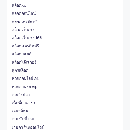
สล็อตxo
สล็อตออนไลน์
สล็อตเครดิตฟรี
สล็อตเว็บตรง
สล็อตเว็บตรง 168
สล็อตเเครดิตฟรี
สล็อตแตกดี
สล็อตโจ๊กเกอร์
สูตรสล็อต
หวยออนไลน์24
หวยฮานอย vip
เกมยิงปลา
เซ็กซี่บาคาร่า
เล่นสล็อต
เว็บ มันนี่ เกม
เว็บคาสิโนออนไลน์