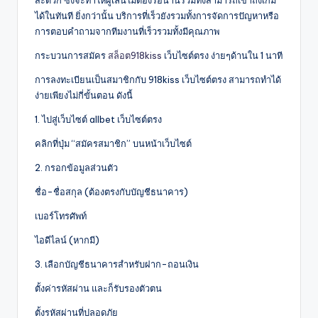
สะดวก ซึ่งจะทำให้ผู้เล่นไม่ต้องรอนานรวมทั้งสามารถเข้าถึงเกม
ได้ในทันที ยิ่งกว่านั้น บริการที่เร็วยังรวมทั้งการจัดการปัญหาหรือ
การตอบคำถามจากทีมงานที่เร็วรวมทั้งมีคุณภาพ
กระบวนการสมัคร
สล็อต918kiss
เว็บไซต์ตรง ง่ายๆด้านใน 1 นาที
การลงทะเบียนเป็นสมาชิกกับ 918kiss เว็บไซต์ตรง สามารถทำได้
ง่ายเพียงไม่กี่ขั้นตอน ดังนี้
1. ไปสู่เว็บไซต์ allbet เว็บไซต์ตรง
คลิกที่ปุ่ม “สมัครสมาชิก” บนหน้าเว็บไซต์
2. กรอกข้อมูลส่วนตัว
ชื่อ-ชื่อสกุล (ต้องตรงกับบัญชีธนาคาร)
เบอร์โทรศัพท์
ไอดีไลน์ (หากมี)
3. เลือกบัญชีธนาคารสำหรับฝาก-ถอนเงิน
ตั้งค่ารหัสผ่าน และก็รับรองตัวตน
ตั้งรหัสผ่านที่ปลอดภัย