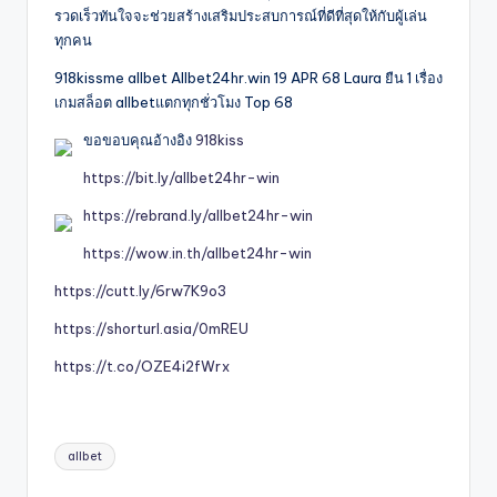
รวดเร็วทันใจจะช่วยสร้างเสริมประสบการณ์ที่ดีที่สุดให้กับผู้เล่น
ทุกคน
918kissme allbet Allbet24hr.win 19 APR 68 Laura ยืน 1 เรื่อง
เกมสล็อต allbetแตกทุกชั่วโมง Top 68
ขอขอบคุณอ้างอิง
918kiss
https://bit.ly/allbet24hr-win
https://rebrand.ly/allbet24hr-win
https://wow.in.th/allbet24hr-win
https://cutt.ly/6rw7K9o3
https://shorturl.asia/0mREU
https://t.co/OZE4i2fWrx
Tags:
allbet