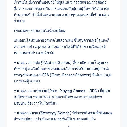
เร็วทันใจ ยิ่งกว่านั้นยังช่วยให้ผู้เล่นสามารถฝึกซ้อมการติดต่อ
สื่อสารและการพูดจาในการเล่นเกมกับผู้เล่นผู้อื่นทำให้สามารถ
ทำความเข้าใจสิ่งใหม่ๆจากมุมมองต่างๆของคนเราที่เข้ามาเล่น
ร่วมกัน
ประเภทของเกมออนไลน์ยอดนิยม
เกมออนไลน์มีหลายจำพวกให้เลือกเล่น ขึ้นกับความพอใจและก็
ความชอบส่วนบุคคล โดยเกมออนไลน์ที่ได้รับความนิยมจะมี
หลากหลายประเภท ดังเช่น
• เกมแนวการต่อสู้ (Action Games) ที่ชอบมีความเร็วสูงและ
ท้าทายผู้เล่นในด้านการวางแผนแล้วก็การโต้ตอบต่อเหตุการณ์
ต่างๆเช่น เกมแนว FPS (First-Person Shooter) ที่เล่นจากมุม
มองของผู้เล่นเอง
• เกมแนวสวมบทบาท (Role-Playing Games – RPG) ที่ผู้เล่น
จะได้รับบทบาทเป็นตัวละครหลวงโลกของเกมรวมทั้งมีการ
ปรับปรุงเรื่องราวในโลกนั้นๆ
• เกมแนวอุบาย (Strategy Games) ที่ย้ำการคิดรวมทั้งคิดแผน
สำหรับเพื่อการดำเนินงานต่างๆเพื่อให้ประสบผลสำเร็จ