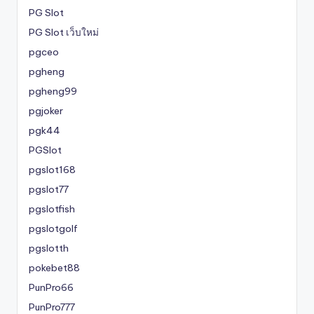
PG Slot
PG Slot เว็บใหม่
pgceo
pgheng
pgheng99
pgjoker
pgk44
PGSlot
pgslot168
pgslot77
pgslotfish
pgslotgolf
pgslotth
pokebet88
PunPro66
PunPro777