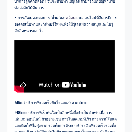
บริการลูกค้าตลอด 1 วันจะช่วยทำให้ผู้เล่นสามารถแก้ปัญหาหรือ
ข้อสงสัยได้ทันการ
• การอัพเดตเกมอย่างสม่ำเสมอ:
สล็อต
เกมออนไลน์ที่ดีควรมีการ
อัพเดตเนื้อหาและก็ฟีพบร์ใหม่ๆเพื่อให้ผู้เล่นมีความสนุกและไม่รู้
สึกอิดหนาระอาใจ
Allbet บริการที่รวดเร็วทันใจและสะดวกสบาย
918kiss บริการที่เร็วทันใจเป็นอีกหนึ่งสิ่งจำเป็นสำหรับเพื่อการ
เล่นเกมออนไลน์ ตัวอย่างเช่น การโหลดเกมที่เร็ว การดาวน์โหลด
และติดตั้งที่ไม่ยุ่งยาก รวมทั้งการมีระบบชำระเงินที่รวดเร็วรวมทั้ง