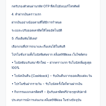
กดรับรองตัวตนผ่านรหัส OTP ที่ส่งไปยังเบอร์โทรศัพท์
4. ทำฝากเงินคราวแรก
ฝากเงินอย่างน้อยตามที่ได้มีการกำหนด
ระบบจะปรับยอดเครดิตให้โดยอัตโนมัติ
5. เริ่มเดิมพันได้เลย!
เลือกเกมที่ปรารถนาและเริ่มเล่นได้ในทันที
โปรโมชั่นรวมทั้งโบนัสพิเศษจาก สล็อต918kiss เว็บไซต์ตรง
• โบนัสต้อนรับสมาชิกใหม่ – ฝากคราวแรก รับโบนัสเพิ่มสูงสุด
100%
• โบนัสเงินคืน (Cashback) – รับเงินคืนจากยอดเสียแต่ละวัน
• โปรโมชั่นฝากรายวัน – รับโบนัสครั้งใดก็ตามฝากเงิน
• กิจกรรมแจกเครดิตฟรี – ลุ้นรับเครดิตฟรีง่ายๆทุกสัปดาห์
ประสบการณ์การเล่นเกม สล็อต918kiss ในช่วงปัจจุบัน