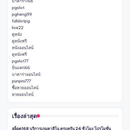
บาคาร่า168
pgslot
pgheng99
fullslotpg
live22
ดูหนัง
ดูหนังฟรี
หนังออนไลน์
ดูหนังฟรี
pgslot77
ปั่นแตก66
บาคาร่าออนไลน์
punpro777
ซื้อหวยออนไลน์
หวยออนไลน์
เรื่องล่าสุด
สล็อต168 บริการเกมคาสิโน ครบครัน 24 ชั่วโมง โปรโมชั่น