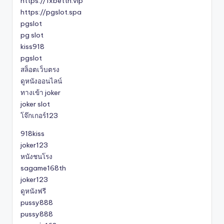
https://1xbetth.vip
https://pgslot.spa
pgslot
pg slot
kiss918
pgslot
สล็อตเว็บตรง
ดูหนังออนไลน์
ทางเข้า joker
joker slot
โจ๊กเกอร์123
918kiss
joker123
หนังชนโรง
sagame168th
joker123
ดูหนังฟรี
pussy888
pussy888