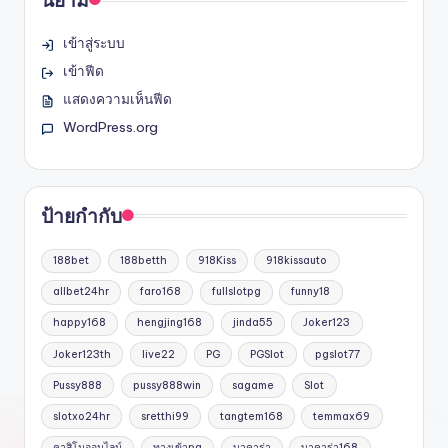
เข้าสู่ระบบ
เข้าฟีด
แสดงความเห็นฟีด
WordPress.org
ป้ายกำกับ
188bet
188betth
918Kiss
918kissauto
allbet24hr
faro168
fullslotpg
funny18
happy168
hengjing168
jinda55
Joker123
Joker123th
live22
PG
PGSlot
pgslot77
Pussy888
pussy888win
sagame
Slot
slotxo24hr
sretthi99
tangtem168
temmax69
คาสิโนออนไลน์
ทางเข้าpg
บาคาร่า
บาคาร่า168