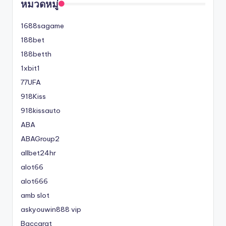
หมวดหมู่
1688sagame
188bet
188betth
1xbit1
77UFA
918Kiss
918kissauto
ABA
ABAGroup2
allbet24hr
alot66
alot666
amb slot
askyouwin888 vip
Baccarat