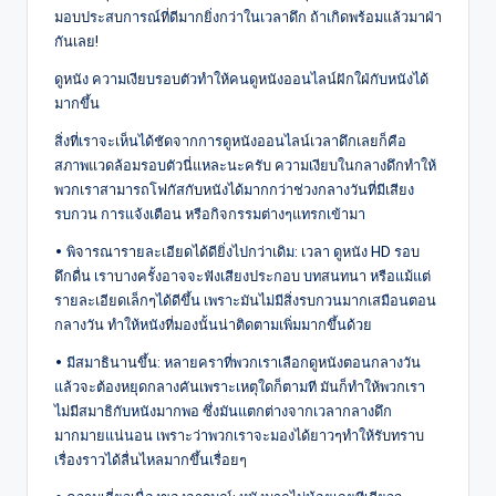
มอบประสบการณ์ที่ดีมากยิ่งกว่าในเวลาดึก ถ้าเกิดพร้อมแล้วมาฝ่า
กันเลย!
ดูหนัง ความเงียบรอบตัวทำให้คนดูหนังออนไลน์ฝักใฝ่กับหนังได้
มากขึ้น
สิ่งที่เราจะเห็นได้ชัดจากการดูหนังออนไลน์เวลาดึกเลยก็คือ
สภาพแวดล้อมรอบตัวนี่แหละนะครับ ความเงียบในกลางดึกทำให้
พวกเราสามารถโฟกัสกับหนังได้มากกว่าช่วงกลางวันที่มีเสียง
รบกวน การแจ้งเตือน หรือกิจกรรมต่างๆแทรกเข้ามา
• พิจารณารายละเอียดได้ดียิ่งไปกว่าเดิม: เวลา ดูหนัง HD รอบ
ดึกดื่น เราบางครั้งอาจจะฟังเสียงประกอบ บทสนทนา หรือแม้แต่
รายละเอียดเล็กๆได้ดีขึ้น เพราะมันไม่มีสิ่งรบกวนมากเสมือนตอน
กลางวัน ทำให้หนังที่มองนั้นน่าติดตามเพิ่มมากขึ้นด้วย
• มีสมาธินานขึ้น: หลายคราที่พวกเราเลือกดูหนังตอนกลางวัน
แล้วจะต้องหยุดกลางคันเพราะเหตุใดก็ตามที มันก็ทำให้พวกเรา
ไม่มีสมาธิกับหนังมากพอ ซึ่งมันแตกต่างจากเวลากลางดึก
มากมายแน่นอน เพราะว่าพวกเราจะมองได้ยาวๆทำให้รับทราบ
เรื่องราวได้ลื่นไหลมากขึ้นเรื่อยๆ