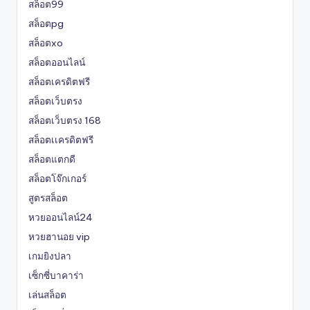
สล็อต99
สล็อตpg
สล็อตxo
สล็อตออนไลน์
สล็อตเครดิตฟรี
สล็อตเว็บตรง
สล็อตเว็บตรง 168
สล็อตเเครดิตฟรี
สล็อตแตกดี
สล็อตโจ๊กเกอร์
สูตรสล็อต
หวยออนไลน์24
หวยฮานอย vip
เกมยิงปลา
เซ็กซี่บาคาร่า
เล่นสล็อต