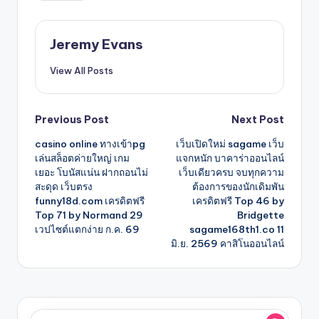
Jeremy Evans
View All Posts
Post
Previous Post
Next Post
casino online ทางเข้าpg
เว็บเปิดใหม่ sagame เว็บ
navigation
เล่นสล็อตค่ายใหญ่ เกม
แจกหนัก บาคาร่าออนไลน์
เยอะ โบนัสแน่น ฝากถอนไม่
เว็บเดียวครบ จบทุกความ
สะดุด เว็บตรง
ต้องการของนักเดิมพัน
funny18d.com เครดิตฟรี
เครดิตฟรี Top 46 by
Top 71 by Normand 29
Bridgette
เวปไซต์แตกง่าย ก.ค. 69
sagame168th1.co 11
มิ.ย. 2569 คาสิโนออนไลน์