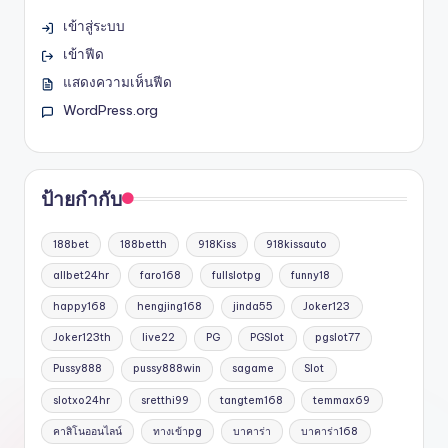
เข้าสู่ระบบ
เข้าฟีด
แสดงความเห็นฟีด
WordPress.org
ป้ายกำกับ
188bet
188betth
918Kiss
918kissauto
allbet24hr
faro168
fullslotpg
funny18
happy168
hengjing168
jinda55
Joker123
Joker123th
live22
PG
PGSlot
pgslot77
Pussy888
pussy888win
sagame
Slot
slotxo24hr
sretthi99
tangtem168
temmax69
คาสิโนออนไลน์
ทางเข้าpg
บาคาร่า
บาคาร่า168