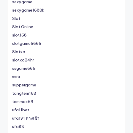
sexygame
sexygame1688k
Slot
Slot Online
slot168
slotgame6666
Slotxo
slotxo24hr
ssgame666
ssru
suppergame
tangtem168
temmax69
ufa11bet
ufa191 ทางเข้า
ufa88