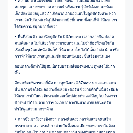
• ความเกี่ยวเนื่องของอารมณ์: หนังมากไม่น้อยเลยทีเดียวจะ
ค่อยๆสะสมบรรยากาศ อารมณ์ หรือความรู้สึกที่ส่งออกมาทีละ
เล็กทีละน้อยอยู่แล้ว ถ้าเกิดพวกเรามองแบบไม่ถูกขัดจังหวะ พวก
เราจะอินไปกับหนังที่ดูได้ง่ายมากยิ่งขึ้นมาก ซึ่งมันก็ทำให้พวกเรา
ได้รับความสนุกมากยิ่งกว่า
• พื้นที่ส่วนตัว: ลองนึกดูสิครับ 037movie เวลากลางคืน ปลอด
คนเดินผ่าน ไม่มีเสียงกิจกรรมรอบตัว และไม่จำต้องพึงพอใจกับ
เรื่องอื่นๆเว้นแต่หนัง มันก็ทำให้พวกเราโฟกัสได้เต็มกำลัง นำมาซึ่ง
การทำให้พวกเราสนุกและชื่นชอบหนังเยอะขึ้นเรื่อยๆนั่นเอง
ตอนกลางดึกทำให้ผู้ชมเปิดรับอารมณ์ของหนังบน ดูหนัง ได้มาก
ขึ้น
อีกจุดที่ผมพิจารณาก็คือ การดูหนังบน 037movie ของแต่ละคน
นั้น สภาพจิตใจมีผลอย่างยิ่งเลยนะขอรับ ซึ่งยามดึกดื่นนั้นจะมีผล
ให้พวกเรามีลัษณะทิศทางปล่อยเนื้อปล่อยตัวเองให้อยู่กับเรื่องราว
ข้างหน้าได้ง่ายดายกว่าช่วงเวลากลางวันมากมายเลยนะครับ
ทำให้ดูแล้วสนุกกว่าด้วย
• ฉากซึ้งเข้าถึงง่ายยิ่งกว่า: กลางคืนตรงเวลาที่หลายๆคนเริ่ม
บรรเทาจากความระส่ำระสายกันทั้งหมด เพียงพอพวกเราไม่ต้อง
รับข้อมูลอะไรมากมายเท่าตอนกลางวัน หนังที่พยายามถ่ายทอด