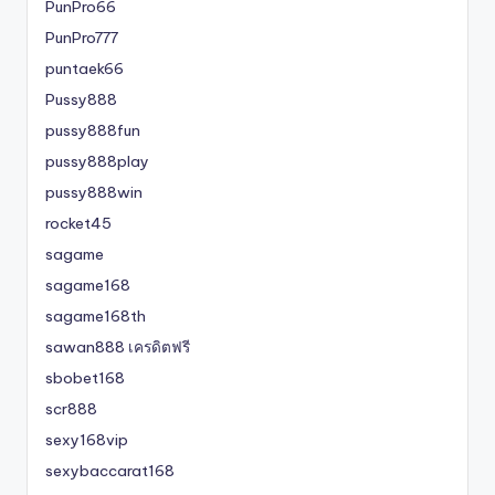
PunPro66
PunPro777
puntaek66
Pussy888
pussy888fun
pussy888play
pussy888win
rocket45
sagame
sagame168
sagame168th
sawan888 เครดิตฟรี
sbobet168
scr888
sexy168vip
sexybaccarat168