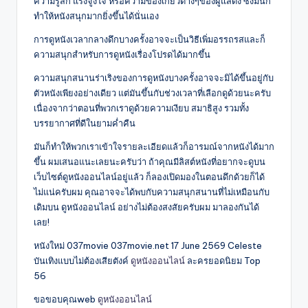
ความรู้สึก แรงจูงใจ หรือความข้องเกี่ยวต่างๆของผู้แสดง ซึ่งมันก็
ทำให้หนังสนุกมากยิ่งขึ้นได้นั่นเอง
การดูหนังเวลากลางดึกบางครั้งอาจจะเป็นวิธีเพิ่มอรรถรสและก็
ความสนุกสำหรับการดูหนังเรื่องโปรดได้มากขึ้น
ความสนุกสนานร่าเริงของการดูหนังบางครั้งอาจจะมิได้ขึ้นอยู่กับ
ตัวหนังเพียงอย่างเดียว แต่มันขึ้นกับช่วงเวลาที่เลือกดูด้วยนะครับ
เนื่องจากว่าตอนที่พวกเราดูด้วยความเงียบ สมาธิสูง รวมทั้ง
บรรยากาศที่ดีในยามค่ำคืน
มันก็ทำให้พวกเราเข้าใจรายละเอียดแล้วก็อารมณ์จากหนังได้มาก
ขึ้น ผมเสนอแนะเลยนะครับว่า ถ้าคุณมีลิสต์หนังที่อยากจะดูบน
เว็บไซต์ดูหนังออนไลน์อยู่แล้ว ก็ลองเปิดมองในตอนดึกด้วยก็ได้
ไม่แน่ครับผม คุณอาจจะได้พบกับความสนุกสนานที่ไม่เหมือนกับ
เดิมบน ดูหนังออนไลน์ อย่างไม่ต้องสงสัยครับผม มาลองกันได้
เลย!
หนังใหม่ 037movie 037movie.net 17 June 2569 Celeste
บันเทิงแบบไม่ต้องเสียตังค์
ดูหนังออนไลน์
ละครยอดนิยม Top
56
ขอขอบคุณweb
ดูหนังออนไลน์