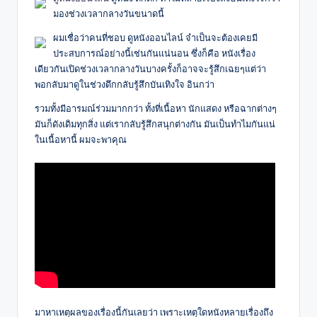
มองช่วงเวลากลางวันขนาดนี้
ผมเชื่อว่าคนที่ชอบ ดูหนังออนไลน์ จำเป็นจะต้องเคยมี
ประสบการณ์อย่างนี้เช่นกันแน่นอน ซึ่งก็คือ หนังเรื่อง
เดียวกันเปิดช่วงเวลากลางวันบางครั้งก็อาจจะรู้สึกเฉยๆแต่ว่า
พอกลับมาดูในช่วงดึกกลับรู้สึกบันเทิงใจ อินกว่า
รวมทั้งมีอารมณ์ร่วมมากกว่า ทั้งที่เนื้อหา นักแสดง หรือฉากต่างๆ
มันก็ดังเดิมทุกสิ่ง แต่เรากลับรู้สึกสนุกต่างกัน มันเป็นทำไมกันแน่
ในเนื้อหานี้ ผมจะพาคุณ
มาหาเหตุผลของเรื่องนี้กันเลยว่า เพราะเหตุใดหนังหลายเรื่องถึง