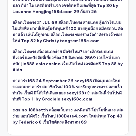
ปลา กีฬา ไพ่ เครดิตฟรี แจก เครดิตฟรี เยอะที่สุด Top 80 by
Louanne Hengjing168d.com 29 กันยา 26
สล็อตเว็บตรง 21 JUL 69 สล็อตเว็บตรง สายแตก ลุ้นกำไรแบบ
ไม่เสียฟีล ฝากนี้เกินคุ้มรับทุนฟรี 100 สายทุนน้อย สมัครด่วน คัด
มาแล้ว เล่นได้ทุกเกม สล็อตเว็บตรง ของรางวัลกำลังรอ เจ้าของ
ใหม่ Top 32 by Christy tangtem168e.com
สล็อตเว็บตรง สล็อตแตกง่าย มีจริงไหม? เจาะลึกระบบเกม
ฟีเจอร์ และปัจจัยที่เกี่ยวข้อง 25 สิงหาคม 2569 เวปไซต์ แจก
หนัก jin888.asia casino เว็บเปิดใหม่ เครดิตฟรี Top 88 by
Aida
บาคาร่า168 24 September 26 sexy168 เปิดมุมมองใหม่
ของเกมบาคาร่า สมาชิกใหม่ 100% รองรับทุกธนาคาร ถอนเร็ว
ทันใจ เว็บดี มีโต๊ะให้เลือกเยอะ sexy168 เข้าเล่นวันนี้ รับโปรดี
ทันที Top 11 by Graciela sexy168c.com
casino 188betth สล็อตเว็บตรง เครดิตฟรี โปรโมชั่นแรง เล่น
ง่าย ถอนได้จริง เว็บใหญ่ 188Bets4.com ใหม่ล่าสุด Top 43
by Federico 8 เว็บไซต์ตรง สิงหาคม 69