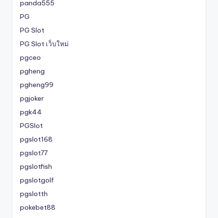
panda555
PG
PG Slot
PG Slot เว็บใหม่
pgceo
pgheng
pgheng99
pgjoker
pgk44
PGSlot
pgslot168
pgslot77
pgslotfish
pgslotgolf
pgslotth
pokebet88