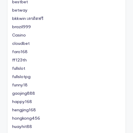
bestbet
betway
bkkwin เครดิตฟรี
brazil999
Casino
cloudbet
faro168
ff123th
fullslot
fullslotpg
funny18
gaojing888
happy168
hengjing168
hongkong456
huayhit88