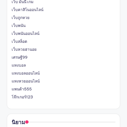
เว็บ มันนี่ เกม
เว็บคาสิโนออนไลน์
เว็บถูกหวย
เว็บพนัน
เว็บพนันออนไลน์
เว็บสล็อต
เว็บหวยฮานอย
เศรษฐี99
แทงบอล
แทงบอลออนไลน์
แทงหวยออนไลน์
แพนด้า555
โจ๊กเกอร์123
นิยาม