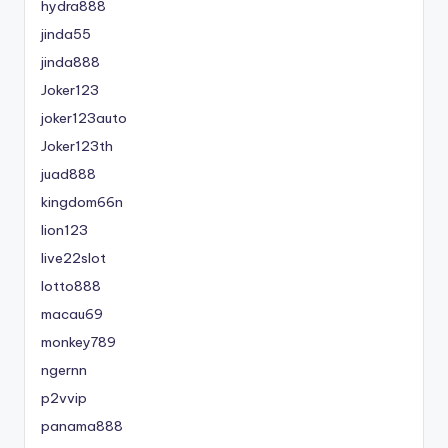
hydra888
jinda55
jinda888
Joker123
joker123auto
Joker123th
juad888
kingdom66n
lion123
live22slot
lotto888
macau69
monkey789
ngernn
p2vvip
panama888