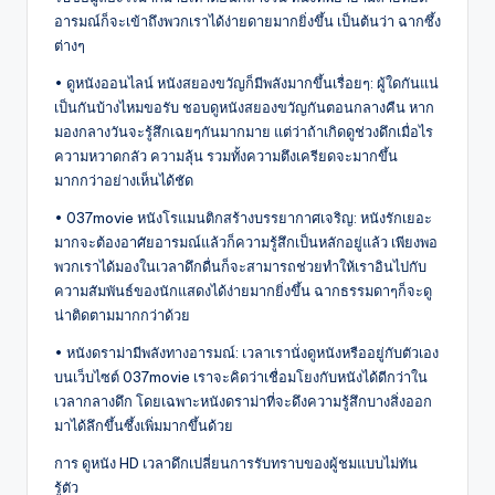
อารมณ์ก็จะเข้าถึงพวกเราได้ง่ายดายมากยิ่งขึ้น เป็นต้นว่า ฉากซึ้ง
ต่างๆ
• ดูหนังออนไลน์ หนังสยองขวัญก็มีพลังมากขึ้นเรื่อยๆ: ผู้ใดกันแน่
เป็นกันบ้างไหมขอรับ ชอบดูหนังสยองขวัญกันตอนกลางคืน หาก
มองกลางวันจะรู้สึกเฉยๆกันมากมาย แต่ว่าถ้าเกิดดูช่วงดึกเมื่อไร
ความหวาดกลัว ความลุ้น รวมทั้งความตึงเครียดจะมากขึ้น
มากกว่าอย่างเห็นได้ชัด
• 037movie หนังโรแมนติกสร้างบรรยากาศเจริญ: หนังรักเยอะ
มากจะต้องอาศัยอารมณ์แล้วก็ความรู้สึกเป็นหลักอยู่แล้ว เพียงพอ
พวกเราได้มองในเวลาดึกดื่นก็จะสามารถช่วยทำให้เราอินไปกับ
ความสัมพันธ์ของนักแสดงได้ง่ายมากยิ่งขึ้น ฉากธรรมดาๆก็จะดู
น่าติดตามมากกว่าด้วย
• หนังดราม่ามีพลังทางอารมณ์: เวลาเรานั่งดูหนังหรืออยู่กับตัวเอง
บนเว็บไซต์ 037movie เราจะคิดว่าเชื่อมโยงกับหนังได้ดีกว่าใน
เวลากลางดึก โดยเฉพาะหนังดราม่าที่จะดึงความรู้สึกบางสิ่งออก
มาได้ลึกขึ้นซึ้งเพิ่มมากขึ้นด้วย
การ ดูหนัง HD เวลาดึกเปลี่ยนการรับทราบของผู้ชมแบบไม่ทัน
รู้ตัว