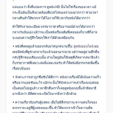
แน่นอนว่า สิ่งที่แปลงการ ดูหนัง HD นั้นไม่ใช่เรื่องของเวลา แม้
กระนั้นมันเป็นสิ่งแวดล้อมที่แปรไปของเราเองมากกว่า ช่วงเวลา
กลางคืนทำให้พวกเราได้โอกาสใช้เวลากับหนังได้มากกว่า
ทำให้รับรายละเอียด บรรยากาศ หรืออารมณ์ต่างๆได้มากกว่า
กลางวันนั่นเอง แม้ว่าจะเป็นหนังเรื่องเดิมที่เคยมองก็บางทีก็อาจ
จะมอบความรู้สึกใหม่ๆให้เราได้ด้วยเหมือนกัน
• หนังที่เคยดูแล้วเฉยๆกลับมาสนุกสนานขึ้น:
ดูหนังออนไลน์
ผม
เคยมีหนังที่ดูช่วงกลางวันแล้วเฉยๆมากมาย แต่ว่าพอดูยามดึกดื่น
กลับรู้สึกชอบเสียแบบนั้น ส่วนใหญ่มันก็มีเหตุที่เกิดจากสมาธิแล้ว
ก็บรรยากาศที่เหมาะสมนี่แหละขอรับ ทำให้หนังมีอรรถรสเพิ่มขึ้น
เรื่อยๆนั่นเอง
• จังหวะการเล่าถูกซึมซับได้ดีกว่า: หนังบางเรื่องมิได้เน้นความเร็ว
หรือฉากแอคชันอะไร แม้กระนั้นใช้จังหวะการเล่าเรื่องแบบค่อย
เป็นค่อยไปอยู่แล้ว เวลาดึกดื่นเราก็เลยดูหนังแบบนี้แล้วมีสมาธิ
มากยิ่งกว่า มีทิศทางจะเปิดใจมากยิ่งกว่าอีกด้วย
• ความเกี่ยวข้องกับผู้แสดง: เมื่อไม่มีสิ่งรบกวน ความสนใจของ
พวกเราจะอยู่ที่ผู้แสดงเยอะขึ้น ทำให้พวกเราเข้าใจความคิด