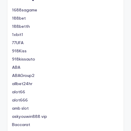
1688sagame
188bet
188betth
1xbit1
77UFA
918Kiss
918kissauto
ABA
ABAGroup2
allbet24hr
alot66
alot666
amb slot
askyouwin888 vip
Baccarat