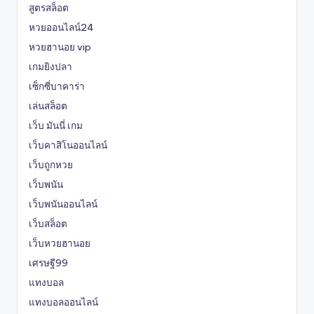
สูตรสล็อต
หวยออนไลน์24
หวยฮานอย vip
เกมยิงปลา
เซ็กซี่บาคาร่า
เล่นสล็อต
เว็บ มันนี่ เกม
เว็บคาสิโนออนไลน์
เว็บถูกหวย
เว็บพนัน
เว็บพนันออนไลน์
เว็บสล็อต
เว็บหวยฮานอย
เศรษฐี99
แทงบอล
แทงบอลออนไลน์