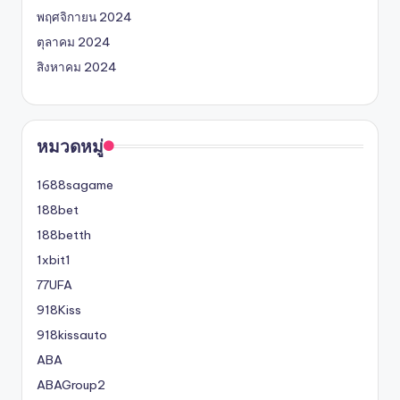
พฤศจิกายน 2024
ตุลาคม 2024
สิงหาคม 2024
หมวดหมู่
1688sagame
188bet
188betth
1xbit1
77UFA
918Kiss
918kissauto
ABA
ABAGroup2