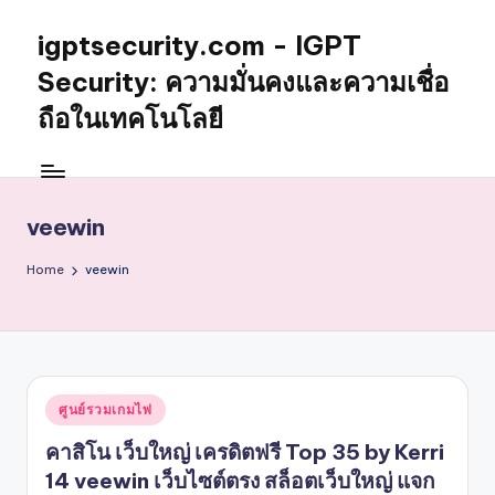
igptsecurity.com - IGPT
Skip
to
Security: ความมั่นคงและความเชื่อ
content
ถือในเทคโนโลยี
veewin
Home
veewin
Posted
ศูนย์รวมเกมไพ่
in
คาสิโน เว็บใหญ่ เครดิตฟรี Top 35 by Kerri
14 veewin เว็บไซต์ตรง สล็อตเว็บใหญ่ แจก