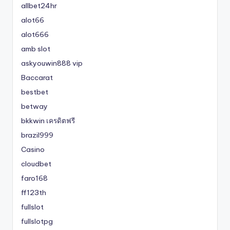
allbet24hr
alot66
alot666
amb slot
askyouwin888 vip
Baccarat
bestbet
betway
bkkwin เครดิตฟรี
brazil999
Casino
cloudbet
faro168
ff123th
fullslot
fullslotpg