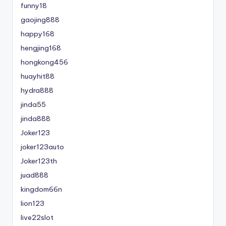
funny18
gaojing888
happy168
hengjing168
hongkong456
huayhit88
hydra888
jinda55
jinda888
Joker123
joker123auto
Joker123th
juad888
kingdom66n
lion123
live22slot