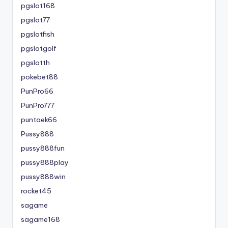
pgslot168
pgslot77
pgslotfish
pgslotgolf
pgslotth
pokebet88
PunPro66
PunPro777
puntaek66
Pussy888
pussy888fun
pussy888play
pussy888win
rocket45
sagame
sagame168