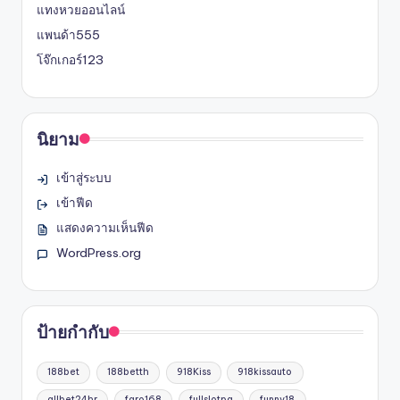
แทงหวยออนไลน์
แพนด้า555
โจ๊กเกอร์123
นิยาม
เข้าสู่ระบบ
เข้าฟีด
แสดงความเห็นฟีด
WordPress.org
ป้ายกำกับ
188bet
188betth
918Kiss
918kissauto
allbet24hr
faro168
fullslotpg
funny18