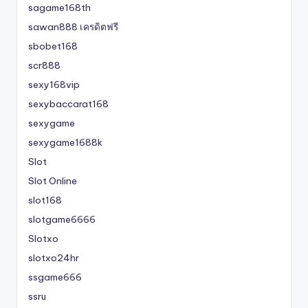
sagame168th
sawan888 เครดิตฟรี
sbobet168
scr888
sexy168vip
sexybaccarat168
sexygame
sexygame1688k
Slot
Slot Online
slot168
slotgame6666
Slotxo
slotxo24hr
ssgame666
ssru