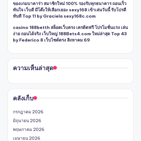
ของเกมบาคาร่า สมาชิกใหม่ 100% รองรับทุกธนาคาร ถอนเร็ว
ทันใจ เว็บดี มีโต๊ะให้เลือกเยอะ sexy168 เข้าเล่นวันนี้ รับโปรดี
ทันที Top 11 by Graciela sexy168c.com
casino 188betth สล็อตเว็บตรง เครดิตฟรี โปรโมชั่นแรง เล่น
ง่าย ถอนได้จริง เว็บใหญ่ 188Bets4.com ใหม่ล่าสุด Top 43
by Federico 8 เว็บไซต์ตรง สิงหาคม 69
ความเห็นล่าสุด
คลังเก็บ
กรกฎาคม 2026
มิถุนายน 2026
พฤษภาคม 2026
เมษายน 2026