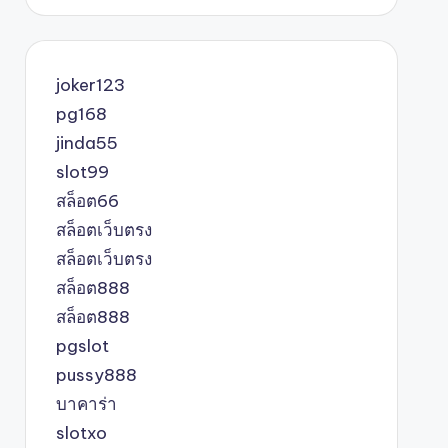
joker123
pg168
jinda55
slot99
สล็อต66
สล็อตเว็บตรง
สล็อตเว็บตรง
สล็อต888
สล็อต888
pgslot
pussy888
บาคาร่า
slotxo