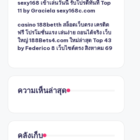
sexy168 เข้าเล่นวันนี้ รับโปรดีทันที Top
11 by Graciela sexy168c.com
casino 188betth สล็อตเว็บตรง เครดิต
ฟรี โปรโมชั่นแรง เล่นง่าย ถอนได้จริง เว็บ
ใหญ่ 188Bets4.com ใหม่ล่าสุด Top 43
by Federico 8 เว็บไซต์ตรง สิงหาคม 69
ความเห็นล่าสุด
คลังเก็บ