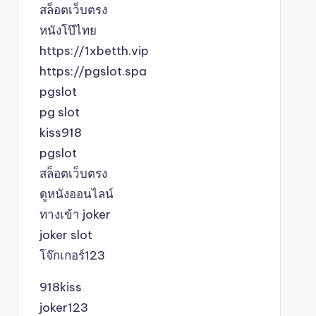
สล็อตเว็บตรง
หนังโป๊ไทย
https://1xbetth.vip
https://pgslot.spa
pgslot
pg slot
kiss918
pgslot
สล็อตเว็บตรง
ดูหนังออนไลน์
ทางเข้า joker
joker slot
โจ๊กเกอร์123
918kiss
joker123