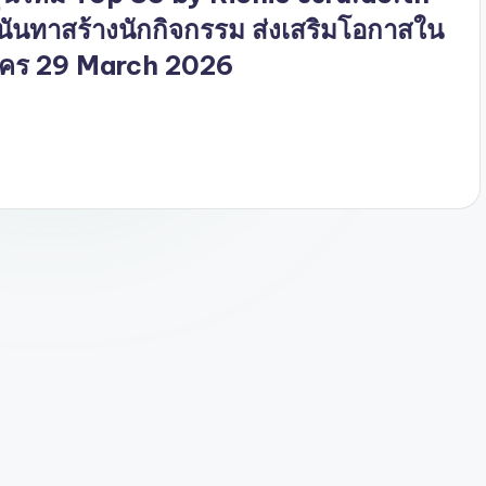
ันทาสร้างนักกิจกรรม ส่งเสริมโอกาสใน
มัคร 29 March 2026