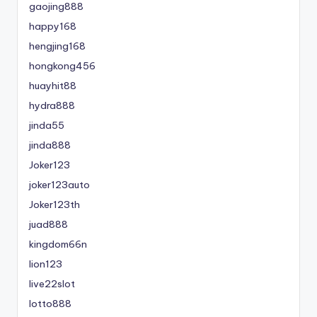
gaojing888
happy168
hengjing168
hongkong456
huayhit88
hydra888
jinda55
jinda888
Joker123
joker123auto
Joker123th
juad888
kingdom66n
lion123
live22slot
lotto888