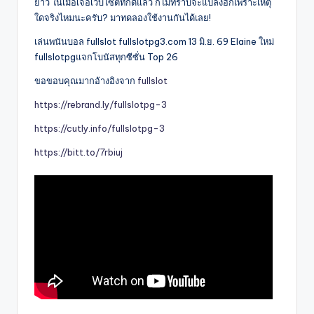
ยาว ในเมื่อเจอเว็บไซต์ที่ก็ดีแล้ว ก็ไม่ทราบจะแปลงอีกเพราะเหตุ
ใดจริงไหมนะครับ? มาทดลองใช้งานกันได้เลย!
เล่นพนันบอล fullslot fullslotpg3.com 13 มิ.ย. 69 Elaine ใหม่
fullslotpgแจกโบนัสทุกซีซั่น Top 26
ขอขอบคุณมากอ้างอิงจาก
fullslot
https://rebrand.ly/fullslotpg-3
https://cutly.info/fullslotpg-3
https://bitt.to/7rbiuj