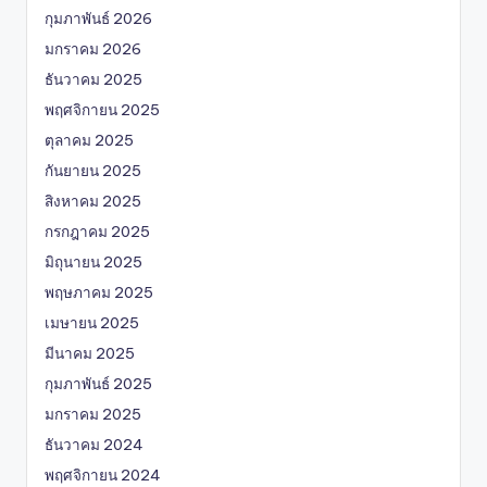
กุมภาพันธ์ 2026
มกราคม 2026
ธันวาคม 2025
พฤศจิกายน 2025
ตุลาคม 2025
กันยายน 2025
สิงหาคม 2025
กรกฎาคม 2025
มิถุนายน 2025
พฤษภาคม 2025
เมษายน 2025
มีนาคม 2025
กุมภาพันธ์ 2025
มกราคม 2025
ธันวาคม 2024
พฤศจิกายน 2024