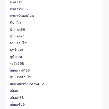
บาคาร่า
บาคาร่า168
บาคาร่าออนไลน์
ปั่นสล็อต
ปั่นแตก66
ปั่นแตก77
พนันออนไลน์
พุซซี่888
ยูฟ่าเบท
รอยัล558
ล็อกดาวน์168
ศูนย์รวมเกมไพ่
สมัครสมาชิก lotto432
สล็อต
สล็อต168
สล็อต456