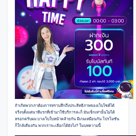
ถ้าเกิดพวกเราต้องการทราบสึกถึงประสิทธิภาพของเว็บไซต์ได้
จริงๆตั้งแต่นาทีแรกที่เข้ามาใช้บริการล่ะก็ มันเช็กเท่านั้นไม่ได้
หรอกครับผม บางเว็บใบหน้าคล้ายกัน มีเกมเหมือนกัน โปรโมชัน
ก็ใกล้เคียงกัน พวกเราจะเลือกได้ยังไง? ในบทความนี้