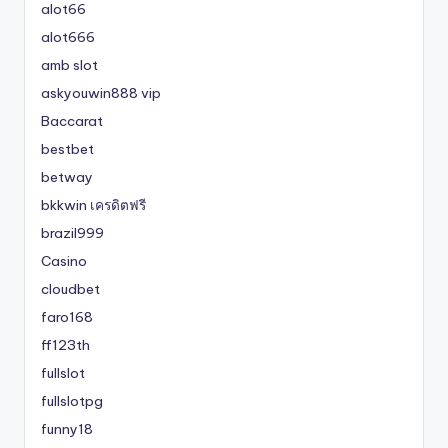
alot66
alot666
amb slot
askyouwin888 vip
Baccarat
bestbet
betway
bkkwin เครดิตฟรี
brazil999
Casino
cloudbet
faro168
ff123th
fullslot
fullslotpg
funny18