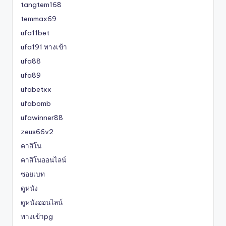
tangtem168
temmax69
ufa11bet
ufa191 ทางเข้า
ufa88
ufa89
ufabetxx
ufabomb
ufawinner88
zeus66v2
คาสิโน
คาสิโนออนไลน์
ซอยเบท
ดูหนัง
ดูหนังออนไลน์
ทางเข้าpg