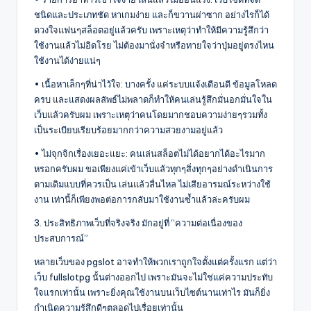
ชนิดและประเภทชัด หาเกมง่าย และก็ขวานผ่าซาก อย่างไรก็ได้
ดวงใจแฟนๆสล็อตอยู่แล้วครับ เพราะเหตุว่าทำให้มีความรู้สึกว่า
ใช้งานแล้วไม่อิดโรย ไม่ต้องมานั่งจำหรือทายใจว่าปุ่มอยู่ตรงไหน
ใช้งานได้ง่ายแน่ๆ
• เนื้อหาเล็กๆที่น่าไว้ใจ: บางครั้ง แค่ระบบแจ้งเตือนดี ข้อมูลโหลด
ครบ และแสดงผลลัพธ์ไม่พลาดก็ทำให้คนเล่นรู้สึกมั่นอกมั่นใจใน
เว็บแล้วครับผม เพราะเหตุว่าคนโดยมากชอบความง่ายๆรวมทั้ง
เป็นระเบียบเรียบร้อยมากกว่าความสวยงามอยู่แล้ว
• ไม่จุกจิกเรื่องเยอะแยะ: คนเล่นสล็อตไม่ได้อยากได้อะไรมาก
หรอกครับผม ขอเพียงแค่เข้าเว็บแล้วทุกๆสิ่งทุกๆอย่างดำเนินการ
ตามเดิมแบบที่ควรเป็น เล่นแล้วลื่นไหล ไม่เสียอารมณ์ระหว่างใช้
งาน เท่านี้ก็เพียงพอต่อการกลับมาใช้งานซ้ำแล้วล่ะครับผม
3. ประสิทธิภาพเว็บที่จริงจริง มักอยู่ที่ “ความต่อเนื่องของ
ประสบการณ์”
หลายเว็บของ pgslot อาจทำให้พวกเราถูกใจตั้งแต่ครั้งแรก แต่ว่า
เว็บ fullslotpg นั้นต่างออกไป เพราะมันจะไม่ใช่แค่ความประทับ
ใจแรกเท่านั้น เพราะยิ่งคุณใช้งานบนเว็บไซต์นานเท่าไร มันก็ยิ่ง
กำเนิดความรู้สึกดีๆตลอดไปเรื่อยเท่านั้น