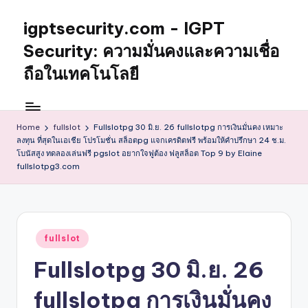
igptsecurity.com - IGPT
Skip
to
Security: ความมั่นคงและความเชื่อ
content
ถือในเทคโนโลยี
Home
fullslot
Fullslotpg 30 มิ.ย. 26 fullslotpg การเงินมั่นคง เหมาะ
ลงทุน ที่สุดในเอเชีย โปรโมชั่น สล็อตpg แจกเครดิตฟรี พร้อมให้คำปรึกษา 24 ช.ม.
โบนัสสูง ทดลองเล่นฟรี pgslot อยากใจฟูต้อง ฟลูสล็อต Top 9 by Elaine
fullslotpg3.com
Posted
fullslot
in
Fullslotpg 30 มิ.ย. 26
fullslotpg การเงินมั่นคง