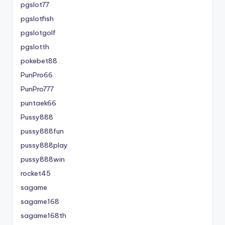
pgslot77
pgslotfish
pgslotgolf
pgslotth
pokebet88
PunPro66
PunPro777
puntaek66
Pussy888
pussy888fun
pussy888play
pussy888win
rocket45
sagame
sagame168
sagame168th