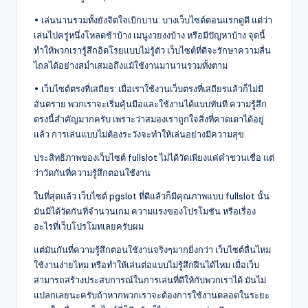
• เล่นนานรวมทั้งยังจิตใจเบิกบาน: บางเว็บไซต์ตอนแรกดูดี แต่ว่า
เล่นไปครู่หนึ่งโหลดช้าบ้าง เมนูงวยงงบ้าง หรือมีปัญหาบ้าง จุดนี้
ทำให้พวกเรารู้สึกอิดโรยแบบไม่รู้ตัว เว็บไซต์ที่ดีจะรักษาความลื่น
ไถลได้อย่างสม่ำเสมอถึงแม้ใช้งานมานานรวมทั้งตาม
• เว็บไซต์ตรงที่เสถียร: เมื่อเราใช้งานเว็บตรงที่เสถียรแล้วก็ไม่มี
อันตราย พวกเราจะเริ่มคุ้นมือและใช้งานได้แบบทันที ความรู้สึก
ตรงนี้สำคัญมากครับ เพราะว่าสมองเราถูกใจสิ่งที่คาดเดาได้อยู่
แล้ว การเล่นแบบไม่ต้องระวังจะทำให้เล่นอย่างมีความสุข
ประสิทธิภาพของเว็บไซต์ fullslot ไม่ได้วัดเพียงแค่คำชวนเชื่อ แต่
ว่าวัดกันที่ความรู้สึกตอนใช้งาน
ในที่สุดแล้ว เว็บไซต์ pgslot ที่ดีแล้วก็มีคุณภาพแบบ fullslot นั้น
มันมิได้วัดกันที่จำนวนเกม ความแรงของโปรโมชัน หรือเรื่อง
อะไรที่เว็บโปรโมทเลยครับผม
แต่มันกันที่ความรู้สึกตอนใช้งานจริงๆมากยิ่งกว่า เว็บไซต์ลื่นไหม
ใช้งานง่ายไหม หรือทำให้เล่นต่อแบบไม่รู้สึกฝืนได้ไหม เมื่อเว็บ
สามารถสร้างประสบการณ์ในการเล่นที่ดีให้กับพวกเราได้ มันไม่
แปลกเลยนะครับถ้าหากพวกเราจะต้องการใช้งานตลอดในระยะ