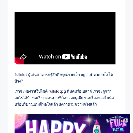
fullslot
ผู้เล่นสามารถรู้สึกถึงคุณภาพเว็บ pgslot จากอะไรได้
บ้าง?
เราจะมองว่าเว็บไซต์
fullslotpg
นั้นดีหรือเปล่าดี เราจะดูจาก
อะไรได้บ้างนะ? บางคนบางทีก็อาจจะดูเพียงแค่เรื่องของโบนัส
หรือปริมาณเกมก็พอใจแล้ว แต่ว่าตามความจริงแล้ว