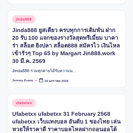
by
Posted
jinda888
in
Jinda888 ยูสเดียว ครบทุกการเดิมพัน ฝาก
20 รับ 100 แจกของรางวัลสุดพรีเมี่ยม บาคา
ร่า สล็อต ยิงปลา สล็อต888 สมัครไว เงินไหล
เข้ารัวๆ Top 65 by Margart Jin888.work
30 มี.ค. 2569
Jinda888 รวมทุกค่ายได้รับความน…
Jeremy Evans
20 มกราคม 2026
Posted
by
Posted
ufabetxx
in
Ufabetxx ufabetxx 31 February 2568
ufabetxx เว็บแทงบอล อันดับ 1 ของไทย เล่น
หวยให้ราคาดี ราคาบอลไหลฝากถอนออโต้