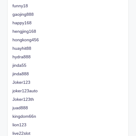
funny18
gaojing888
happy168
hengjing168
hongkong456
huayhit88
hydra888
jinda55
jinda888
Joker123
joker123auto
Joker123th
juad888
kingdom66n
lion123
live22slot