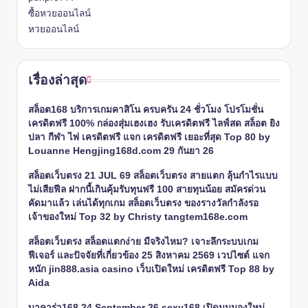
ซื้อหวยออนไลน์
หวยออนไลน์
เรื่องล่าสุด
สล็อต168 บริการเกมคาสิโน ครบครัน 24 ชั่วโมง โปรโมชั่น
เครดิตฟรี 100% กล่องสุ่มเฮงเฮง รับเครดิตฟรี ไลฟ์สด สล็อต ยิง
ปลา กีฬา ไพ่ เครดิตฟรี แจก เครดิตฟรี เยอะที่สุด Top 80 by
Louanne Hengjing168d.com 29 กันยา 26
สล็อตเว็บตรง 21 JUL 69 สล็อตเว็บตรง สายแตก ลุ้นกำไรแบบ
ไม่เสียฟีล ฝากนี้เกินคุ้มรับทุนฟรี 100 สายทุนน้อย สมัครด่วน
คัดมาแล้ว เล่นได้ทุกเกม สล็อตเว็บตรง ของรางวัลกำลังรอ
เจ้าของใหม่ Top 32 by Christy tangtem168e.com
สล็อตเว็บตรง สล็อตแตกง่าย มีจริงไหม? เจาะลึกระบบเกม
ฟีเจอร์ และปัจจัยที่เกี่ยวข้อง 25 สิงหาคม 2569 เวปไซต์ แจก
หนัก jin888.asia casino เว็บเปิดใหม่ เครดิตฟรี Top 88 by
Aida
บาคาร่า168 24 September 26 sexy168 เปิดมุมมองใหม่