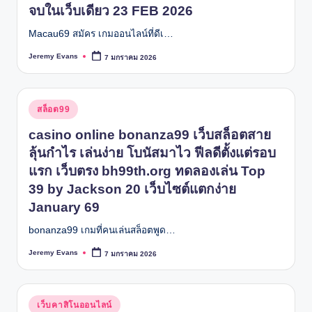
จบในเว็บเดียว 23 FEB 2026
Macau69 สมัคร เกมออนไลน์ที่ดีเ…
Jeremy Evans
7 มกราคม 2026
Posted
by
Posted
สล็อต99
in
casino online bonanza99 เว็บสล็อตสาย
ลุ้นกำไร เล่นง่าย โบนัสมาไว ฟีลดีตั้งแต่รอบ
แรก เว็บตรง bh99th.org ทดลองเล่น Top
39 by Jackson 20 เว็บไซต์แตกง่าย
January 69
bonanza99 เกมที่คนเล่นสล็อตพูด…
Jeremy Evans
7 มกราคม 2026
Posted
by
Posted
เว็บคาสิโนออนไลน์