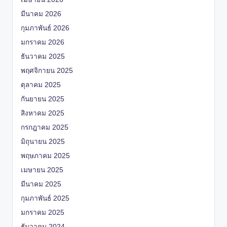
มีนาคม 2026
กุมภาพันธ์ 2026
มกราคม 2026
ธันวาคม 2025
พฤศจิกายน 2025
ตุลาคม 2025
กันยายน 2025
สิงหาคม 2025
กรกฎาคม 2025
มิถุนายน 2025
พฤษภาคม 2025
เมษายน 2025
มีนาคม 2025
กุมภาพันธ์ 2025
มกราคม 2025
ธันวาคม 2024