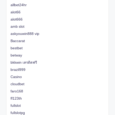
allbet24hr
alot66
alot666
amb slot
askyouwin888 vip
Baccarat
bestbet
betway
bkkwin เครดิตฟรี
brazil999
Casino
cloudbet
faro168
ff123th
fullslot
fullslotpg