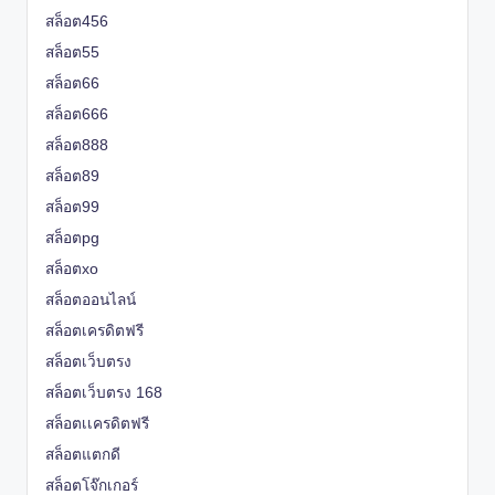
สล็อต456
สล็อต55
สล็อต66
สล็อต666
สล็อต888
สล็อต89
สล็อต99
สล็อตpg
สล็อตxo
สล็อตออนไลน์
สล็อตเครดิตฟรี
สล็อตเว็บตรง
สล็อตเว็บตรง 168
สล็อตเเครดิตฟรี
สล็อตแตกดี
สล็อตโจ๊กเกอร์