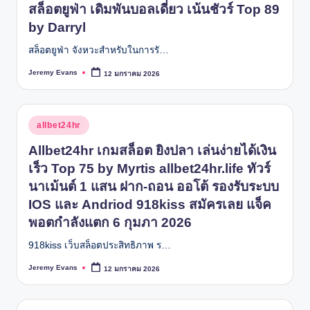
สล็อตยูฟ่า เดิมพันบอลเดี่ยว เน้นชัวร์ Top 89
by Darryl
สล็อตยูฟ่า จังหวะสำหรับในการรั…
Jeremy Evans
12 มกราคม 2026
Posted
by
Posted
allbet24hr
in
Allbet24hr เกมสล็อต ยิงปลา เล่นง่ายได้เงิน
เร็ว Top 75 by Myrtis allbet24hr.life ทัวร์
นาเม้นต์ 1 แสน ฝาก-ถอน ออโต้ รองรับระบบ
IOS และ Andriod 918kiss สมัครเลย แจ็ค
พอตกำลังแตก 6 กุมภา 2026
918kiss เว็บสล็อตประสิทธิภาพ ร…
Jeremy Evans
12 มกราคม 2026
Posted
by