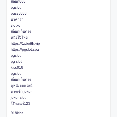
สล็อต888
pgslot
pussy888
บาคาร่า
slotxo
สล็อตเว็บตรง
หนังโป๊ไทย
https://1xbetth.vip
https://pgslot.spa
pgslot
pg slot
kiss918
pgslot
สล็อตเว็บตรง
ดูหนังออนไลน์
ทางเข้า joker
joker slot
โจ๊กเกอร์123
918kiss