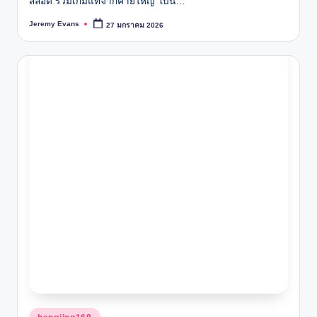
สล็อต รวมเกมแท้จากค่ายใหญ่ โบน…
Jeremy Evans
27 มกราคม 2026
Posted
by
Posted