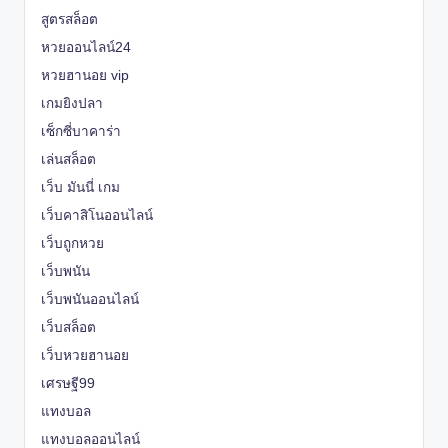
สูตรสล็อต
หวยออนไลน์24
หวยฮานอย vip
เกมยิงปลา
เซ็กซี่บาคาร่า
เล่นสล็อต
เว็บ มันนี่ เกม
เว็บคาสิโนออนไลน์
เว็บถูกหวย
เว็บพนัน
เว็บพนันออนไลน์
เว็บสล็อต
เว็บหวยฮานอย
เศรษฐี99
แทงบอล
แทงบอลออนไลน์