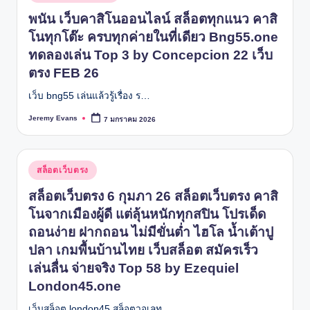
in
พนัน เว็บคาสิโนออนไลน์ สล็อตทุกแนว คาสิ
โนทุกโต๊ะ ครบทุกค่ายในที่เดียว Bng55.one
ทดลองเล่น Top 3 by Concepcion 22 เว็บ
ตรง FEB 26
เว็บ bng55 เล่นแล้วรู้เรื่อง ร…
Jeremy Evans
7 มกราคม 2026
Posted
by
Posted
สล็อตเว็บตรง
in
สล็อตเว็บตรง 6 กุมภา 26 สล็อตเว็บตรง คาสิ
โนจากเมืองผู้ดี แต่ลุ้นหนักทุกสปิน โปรเด็ด
ถอนง่าย ฝากถอน ไม่มีขั่นต่ำ ไฮโล น้ำเต้าปู
ปลา เกมพื้นบ้านไทย เว็บสล็อต สมัครเร็ว
เล่นลื่น จ่ายจริง Top 58 by Ezequiel
London45.one
เว็บสล็อต london45 สล็อตวอเลท …