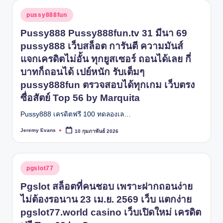
Posted
pussy888fun
in
Pussy888 Pussy888fun.tv 31 มีนา 69
pussy888 เว็บสล็อต การันตี ความมันส์
แจกเครดิตไม่อั้น ทุกยูสเซอร์ ถอนได้เลย กี่
บาทก็ถอนได้ เปย์หนัก รับเต็มๆ
pussy888fun ตรวจสอบได้ทุกเกม เว็บตรง
ซื่อสัตย์ Top 56 by Marquita
Pussy888 เครดิตฟรี 100 ทดลองเล…
Jeremy Evans
10 กุมภาพันธ์ 2026
Posted
by
Posted
pgslot77
in
Pgslot สล็อตที่คนชอบ เพราะฝากถอนง่าย
ไม่ต้องรอนาน 23 เม.ย. 2569 เว็บ แตกง่าย
pgslot77.world casino เว็บเปิดใหม่ เครดิต