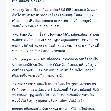
เข้าโบนัสกันได้เลยครับ
• Lucky Neko: ถือว่าเป็นเกม
alot666
ที่มีรีวิวเกมเยอะที่สุดเลย
ก็ว่าได้ สำหรับเกมแมวกวักนำโชคยอดนิยมสูง โบนัส Scatter
เข้าง่ายสุดๆ ฟรีสปินแจกหนักแจกจริง เหมาะสมกับสายทุนน้อยห
รือมือใหม่ที่กำลังฝึกเล่นสุดๆเลยครับ
• Fortune Ox: เกมเชื้อสาย Fortune มิได้มาเล่นๆแน่นอน ตัวเกม
จะมีความเหมือนกับ Fortune Tiger อยู่พอสมควร แต่ว่าจะมีการ
แจกรางวัลใหญ่โดยตลอด เน้นย้ำเล่นเร็ว จบเร็ว เหมาะสมกับคนที่
ชอบเล่นเกมแบบสั้นๆด้วยนั่นเองครับผม
• Mahjong Ways 2: เกม สล็อต666 ภาคต่อจากเกมสล็อตธีมไพ่
นกกระจอกที่ได้รับเสียงตอบรับดีเลิศๆด้วยตัวเกมมาพร้อมตัวคูณ
ต่อเนื่อง ยิ่งคุณชนะรางวัลบ่อยมากเท่าไหร่ ก็จะยิ่งได้รับตัวคูณ
เพิ่มมากขึ้นเหมาะสมกับการเล่นยาวด้วย
• Caishen Wins: ผมจะไม่ยินยอมให้มือใหม่ทุกคนพลาดเกมอา
ติดนำโชคแน่นอน เนื่องจากว่านี่เป็นเกมที่ได้รับความนิยมลำดับที่
หนึ่งของค่าย pg เลยก็ว่าได้ เกมสล็อตที่มาพร้อมฟีพบร์ฟรีสปิน
แบบซื้อได้ ตัวคูณสูงสุดหลายสิบเท่า เล่นง่ายได้เงินจริง
เลือกเกมสล็อตออนไลน์กับ pgslot แบบง่ายๆให้กับสไตล์ของตัว