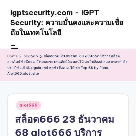
igptsecurity.com - IGPT
Skip
to
Security: ความมั่นคงและความเชื่อ
content
ถือในเทคโนโลยี
Home
alot666
สล็อต666 23 ธันวาคม 68 alot666 บริการ สล็อต
ออนไลน์ ที่ เซียนคาสิโนยอมรับ เล่นเสียมีคืน ถอนได้เลย ไม่ต้องทำยอด บาคาร่า ยิง
ปลา กีฬา เจ้าดัง pgslot อย่ารอช้า ทิ้งมาม่าได้เลย Top 88 by Randi
Alot666.alott.site
Posted
alot666
in
สล็อต666 23 ธันวาคม
68 alot666 บริการ