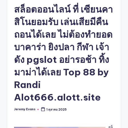
สล็อตออนไลน์ ที่ เซียนคา
สิโนยอมรับ เล่นเสียมีคืน
ถอนได้เลย ไม่ต้องทำยอด
บาคาร่า ยิงปลา กีฬา เจ้า
ดัง pgslot อย่ารอช้า ทิ้ง
มาม่าได้เลย Top 88 by
Randi
Alot666.alott.site
Jeremy Evans
1 ตุลาคม 2025
Posted
by
สล็