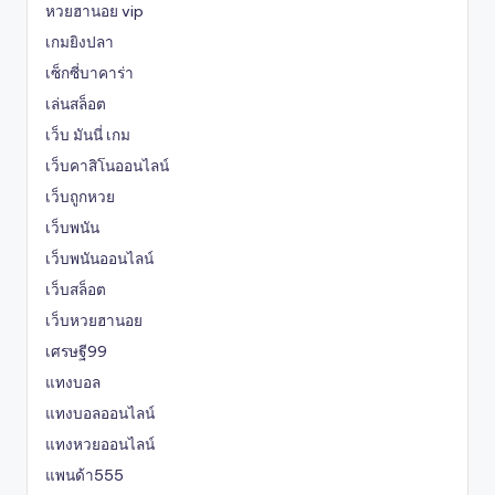
หวยฮานอย vip
เกมยิงปลา
เซ็กซี่บาคาร่า
เล่นสล็อต
เว็บ มันนี่ เกม
เว็บคาสิโนออนไลน์
เว็บถูกหวย
เว็บพนัน
เว็บพนันออนไลน์
เว็บสล็อต
เว็บหวยฮานอย
เศรษฐี99
แทงบอล
แทงบอลออนไลน์
แทงหวยออนไลน์
แพนด้า555