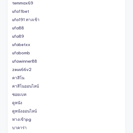
temmax69
ufa11bet
ufa191 ทางเข้า
ufa88
ufa89
ufabetxx
ufabomb
ufawinner88
zeus66v2
คาสิโน
คาสิโนออนไลน์
ซอยเบท
ดูหนัง
ดูหนังออนไลน์
ทางเข้าpg
บาคาร่า