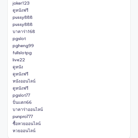
joker123
ดูหนังฟรี
pussy888
pussy888
บาคาร่า168
pgslot
pgheng99
fullslotpg
live22
ดูหนัง
ดูหนังฟรี
หนังออนไลน์
ดูหนังฟรี
pgslot77
ปั่นแตก66
บาคาร่าออนไลน์
punpro777
ซื้อหวยออนไลน์
หวยออนไลน์