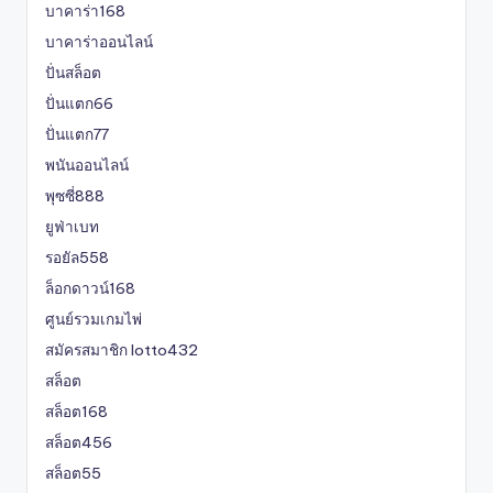
บาคาร่า168
บาคาร่าออนไลน์
ปั่นสล็อต
ปั่นแตก66
ปั่นแตก77
พนันออนไลน์
พุซซี่888
ยูฟ่าเบท
รอยัล558
ล็อกดาวน์168
ศูนย์รวมเกมไพ่
สมัครสมาชิก lotto432
สล็อต
สล็อต168
สล็อต456
สล็อต55