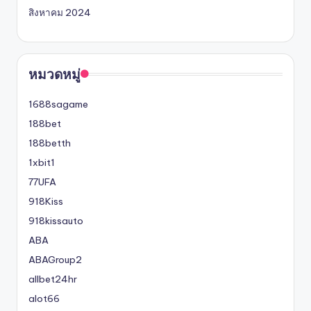
สิงหาคม 2024
หมวดหมู่
1688sagame
188bet
188betth
1xbit1
77UFA
918Kiss
918kissauto
ABA
ABAGroup2
allbet24hr
alot66