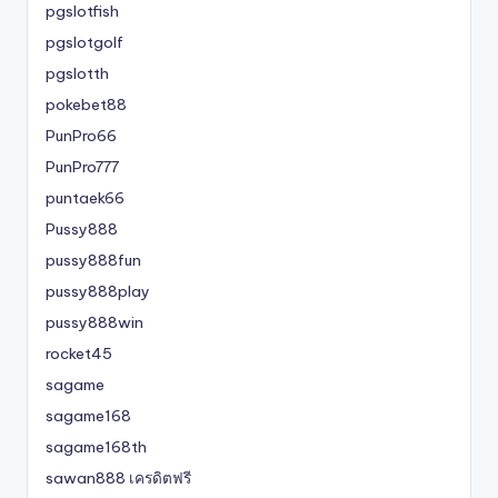
pgslotfish
pgslotgolf
pgslotth
pokebet88
PunPro66
PunPro777
puntaek66
Pussy888
pussy888fun
pussy888play
pussy888win
rocket45
sagame
sagame168
sagame168th
sawan888 เครดิตฟรี