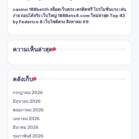
casino 188betth สล็อตเว็บตรง เครดิตฟรี โปรโมชั่นแรง เล่น
ง่าย ถอนได้จริง เว็บใหญ่ 188Bets4.com ใหม่ล่าสุด Top 43
by Federico 8 เว็บไซต์ตรง สิงหาคม 69
ความเห็นล่าสุด
คลังเก็บ
กรกฎาคม 2026
มิถุนายน 2026
พฤษภาคม 2026
เมษายน 2026
มีนาคม 2026
กุมภาพันธ์ 2026