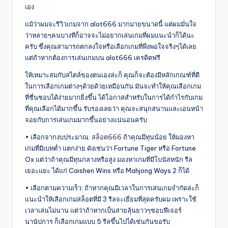
เอง
แม้ว่าผมจะรีวิวเกมจาก alot666 มากมายขนาดนี้ แต่ผมมั่นใจ
ว่าหลายๆคนบางทีก็อาจจะไม่อยากเล่นเกมที่ผมแนะนำก็ได้นะ
ครับ ซึ่งคุณสามารถตกลงใจหรือเลือกเกมที่พึงพอใจจริงๆได้เลย
แต่ถ้าหากต้องการเล่นเกมบน alot666 เครดิตฟรี
ให้เหมาะสมกับสไตล์ของตนเองล่ะก็ คุณก็จะต้องมีหลักเกณฑ์ที่ดี
ในการเลือกเกมต่างๆด้วยด้วยเหมือนกัน มันจะทำให้คุณเลือกเกม
ที่ชื่นชอบได้ง่ายมากยิ่งขึ้น ได้โอกาสสำหรับในการได้กำไรกับเกม
ที่คุณเลือกได้มากขึ้น รับรองเลยว่า คุณจะสนุกสนานและเอนหน้า
จอยกับการเล่นเกมมากขึ้นอย่างแน่นอนครับ
• เลือกจากงบประมาณ:
สล็อต666
ถ้าคุณมีทุนน้อย ให้มองหา
เกมที่มีเบทต่ำ แตกง่าย ดังเช่นว่า Fortune Tiger หรือ Fortune
Ox แต่ว่าถ้าคุณมีทุนกลางหรือสูง มองหาเกมที่มีโบนัสหนัก รีล
เยอะแยะ ได้แก่ Caishen Wins หรือ Mahjong Ways 2 ก็ได้
• เลือกตามความเร็ว: ถ้าหากคุณมีเวลาในการเล่นเกมจำกัดล่ะก็
แนะนำให้เลือกเกมสล็อตที่มี 3 รีลจะเยี่ยมที่สุดครับผม เพราะใช้
เวลาเล่นไม่นาน แต่ว่าถ้าหากเป็นสายลุ้นยาวๆชอบฟีเจอร์
นานัปการ ก็เลือกเกมแบบ 5 รีลขึ้นไปได้เช่นกันขอรับ