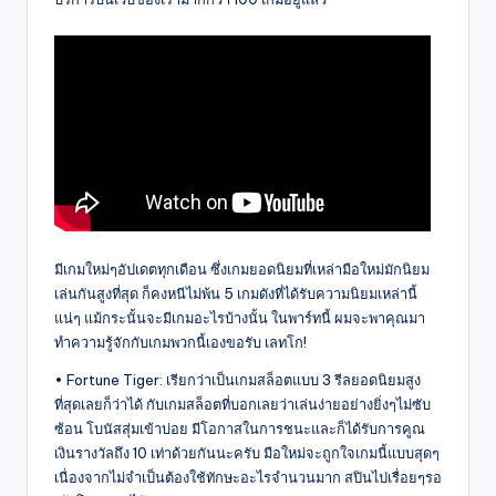
มีเกมใหม่ๆอัปเดตทุกเดือน ซึ่งเกมยอดนิยมที่เหล่ามือใหม่มักนิยม
เล่นกันสูงที่สุด ก็คงหนีไม่พ้น 5 เกมดังที่ได้รับความนิยมเหล่านี้
แน่ๆ แม้กระนั้นจะมีเกมอะไรบ้างนั้น ในพาร์ทนี้ ผมจะพาคุณมา
ทำความรู้จักกับเกมพวกนี้เองขอรับ เลทโก!
• Fortune Tiger: เรียกว่าเป็นเกมสล็อตแบบ 3 รีลยอดนิยมสูง
ที่สุดเลยก็ว่าได้ กับเกมสล็อตที่บอกเลยว่าเล่นง่ายอย่างยิ่งๆไม่ซับ
ซ้อน โบนัสสุ่มเข้าบ่อย มีโอกาสในการชนะและก็ได้รับการคูณ
เงินรางวัลถึง 10 เท่าด้วยกันนะครับ มือใหม่จะถูกใจเกมนี้แบบสุดๆ
เนื่องจากไม่จำเป็นต้องใช้ทักษะอะไรจำนวนมาก สปินไปเรื่อยๆรอ