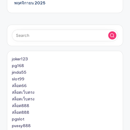
พฤศจิกายน 2025
joker123
pg168
jinda55
slot99
สล็อต66
สล็อตเว็บตรง
สล็อตเว็บตรง
สล็อต888
สล็อต888
pgslot
pussy888