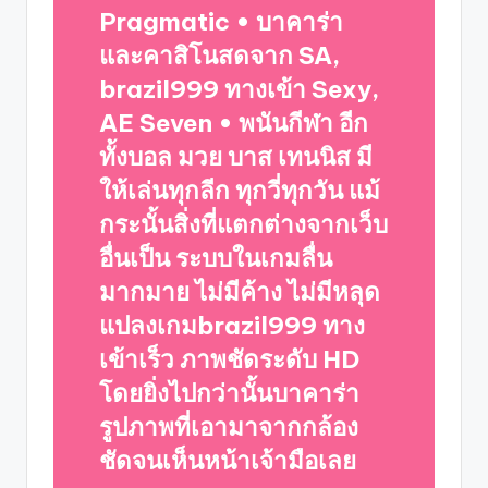
Pragmatic • บาคาร่า
และคาสิโนสดจาก SA,
brazil999 ทางเข้า
Sexy,
AE Seven • พนันกีฬา อีก
ทั้งบอล มวย บาส เทนนิส มี
ให้เล่นทุกลีก ทุกวี่ทุกวัน แม้
กระนั้นสิ่งที่แตกต่างจากเว็บ
อื่นเป็น ระบบในเกมลื่น
มากมาย ไม่มีค้าง ไม่มีหลุด
แปลงเกมbrazil999 ทาง
เข้าเร็ว ภาพชัดระดับ HD
โดยยิ่งไปกว่านั้นบาคาร่า
รูปภาพที่เอามาจากกล้อง
ชัดจนเห็นหน้าเจ้ามือเลย