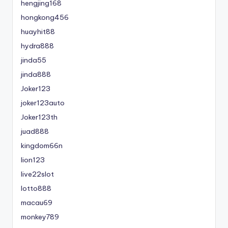
hengjing168
hongkong456
huayhit88
hydra888
jinda55
jinda888
Joker123
joker123auto
Joker123th
juad888
kingdom66n
lion123
live22slot
lotto888
macau69
monkey789