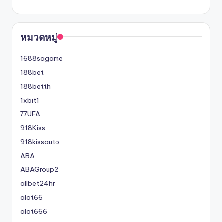
หมวดหมู่
1688sagame
188bet
188betth
1xbit1
77UFA
918Kiss
918kissauto
ABA
ABAGroup2
allbet24hr
alot66
alot666