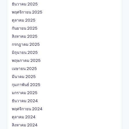
ธันวาคม 2025
พฤศจิกายน 2025
ตุลาคม 2025
กันยายน 2025
สิงหาคม 2025
กรกฎาคม 2025
มิถุนายน 2025
พฤษภาคม 2025
เมษายน 2025
มีนาคม 2025
กุมภาพันธ์ 2025
มกราคม 2025
ธันวาคม 2024
พฤศจิกายน 2024
ตุลาคม 2024
สิงหาคม 2024