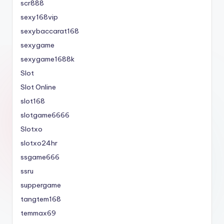
scr888
sexy168vip
sexybaccarat168
sexygame
sexygame1688k
Slot
Slot Online
slot168
slotgame6666
Slotxo
slotxo24hr
ssgame666
ssru
suppergame
tangtem168
temmax69