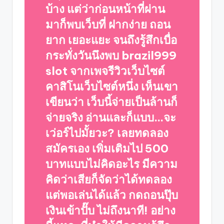
บ้าง แต่ว่าก่อนหน้าที่ผ่าน
มาก็พบเว็บที่ ฝากง่าย ถอน
ยาก เยอะแยะ จนถึงรู้สึกเบื่อ
กระทั่งวันนึงพบ brazil999
slot จากเพจรีวิวเว็บไซต์
คาสิโนเว็บไซต์หนึ่ง เห็นเขา
เขียนว่า เว็บนี้จ่ายเป็นล้านก็
จ่ายจริง อ่านและก็แบบ...จะ
เว่อร์ไปมั้ยวะ? เลยทดลอง
สมัครเอง เพิ่มเติมไป 500
บาทแบบไม่คิดอะไร มีความ
คิดว่าเสียก็จัดว่าได้ทดลอง
แต่พอเล่นได้แล้ว กดถอนปุ๊บ
เงินเข้าปั๊บ ไม่ถึงนาที! อย่าง