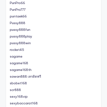
PunPro66
PunPro777
puntaek66
Pussy888
pussy888fun
pussy888play
pussy888win
rocket45
sagame
sagame168
sagame168th
sawan888 เครดิตฟรี
sbobet168
scr888
sexy168vip
sexybaccarat168