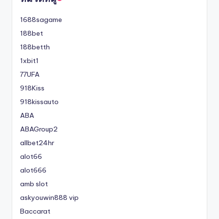
1688sagame
188bet
188betth
1xbit1
77UFA
918Kiss
918kissauto
ABA
ABAGroup2
allbet24hr
alot66
alot666
amb slot
askyouwin888 vip
Baccarat