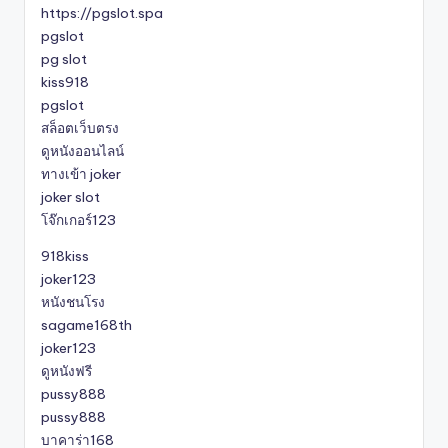
https://pgslot.spa
pgslot
pg slot
kiss918
pgslot
สล็อตเว็บตรง
ดูหนังออนไลน์
ทางเข้า joker
joker slot
โจ๊กเกอร์123
918kiss
joker123
หนังชนโรง
sagame168th
joker123
ดูหนังฟรี
pussy888
pussy888
บาคาร่า168