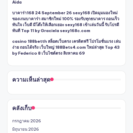
Aida
บาคาร่า168 24 September 26 sexy168 เปิดมุมมองใหม่
ของเกมบาคาร่า สมาชิกใหม่ 100% รองรับทุกธนาคาร ถอนเร็ว
ทันใจ เว็บดี มีโต๊ะให้เลือกเยอะ sexy168 เข้าเล่นวันนี้ รับโปรดี
ทันที Top 11 by Graciela sexy168c.com
casino 188betth สล็อตเว็บตรง เครดิตฟรี โปรโมชั่นแรง เล่น
ง่าย ถอนได้จริง เว็บใหญ่ 188Bets4.com ใหม่ล่าสุด Top 43
by Federico 8 เว็บไซต์ตรง สิงหาคม 69
ความเห็นล่าสุด
คลังเก็บ
กรกฎาคม 2026
มิถุนายน 2026