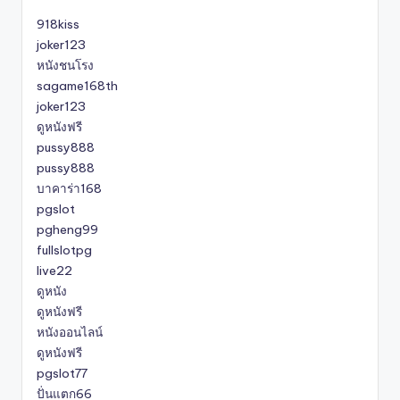
918kiss
joker123
หนังชนโรง
sagame168th
joker123
ดูหนังฟรี
pussy888
pussy888
บาคาร่า168
pgslot
pgheng99
fullslotpg
live22
ดูหนัง
ดูหนังฟรี
หนังออนไลน์
ดูหนังฟรี
pgslot77
ปั่นแตก66