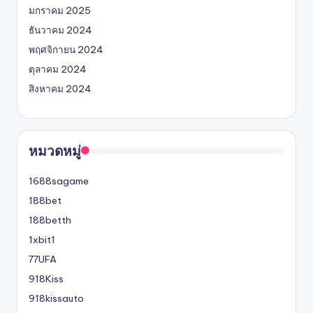
มกราคม 2025
ธันวาคม 2024
พฤศจิกายน 2024
ตุลาคม 2024
สิงหาคม 2024
หมวดหมู่
1688sagame
188bet
188betth
1xbit1
77UFA
918Kiss
918kissauto