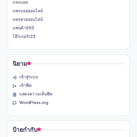
แทงบอล
แทงบอลออนไลน์
แทงหวยออนไลน์
แพนด้า555
โจ๊กเกอร์123
นิยาม
เข้าสู่ระบบ
เข้าฟีด
แสดงความเห็นฟีด
WordPress.org
ป้ายกำกับ