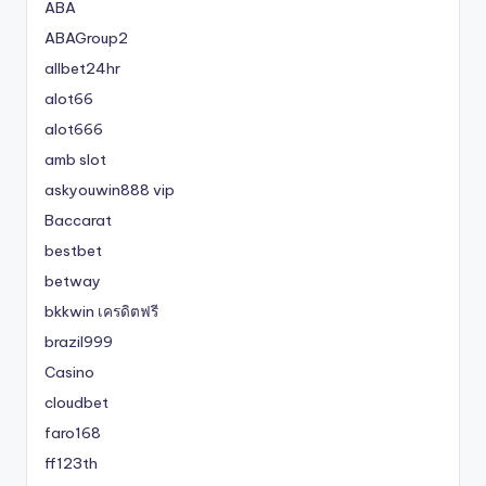
ABA
ABAGroup2
allbet24hr
alot66
alot666
amb slot
askyouwin888 vip
Baccarat
bestbet
betway
bkkwin เครดิตฟรี
brazil999
Casino
cloudbet
faro168
ff123th