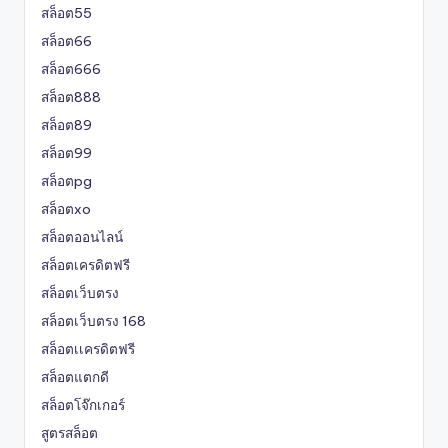
สล็อต55
สล็อต66
สล็อต666
สล็อต888
สล็อต89
สล็อต99
สล็อตpg
สล็อตxo
สล็อตออนไลน์
สล็อตเครดิตฟรี
สล็อตเว็บตรง
สล็อตเว็บตรง 168
สล็อตเเครดิตฟรี
สล็อตแตกดี
สล็อตโจ๊กเกอร์
สูตรสล็อต