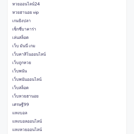
หวยออนไลน์24
หวยฮานอย vip
เกมยิงปลา
เซ็กซี่บาคาร่า
เล่นสล็อต
เว็บ มันนี่ เกม
เว็บคาสิโนออนไลน์
เว็บถูกหวย
เว็บพนัน
เว็บพนันออนไลน์
เว็บสล็อต
เว็บหวยฮานอย
เศรษฐี99
แทงบอล
แทงบอลออนไลน์
แทงหวยออนไลน์