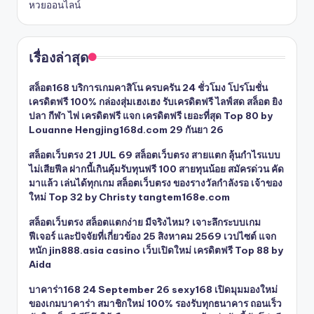
หวยออนไลน์
เรื่องล่าสุด
สล็อต168 บริการเกมคาสิโน ครบครัน 24 ชั่วโมง โปรโมชั่น
เครดิตฟรี 100% กล่องสุ่มเฮงเฮง รับเครดิตฟรี ไลฟ์สด สล็อต ยิง
ปลา กีฬา ไพ่ เครดิตฟรี แจก เครดิตฟรี เยอะที่สุด Top 80 by
Louanne Hengjing168d.com 29 กันยา 26
สล็อตเว็บตรง 21 JUL 69 สล็อตเว็บตรง สายแตก ลุ้นกำไรแบบ
ไม่เสียฟีล ฝากนี้เกินคุ้มรับทุนฟรี 100 สายทุนน้อย สมัครด่วน คัด
มาแล้ว เล่นได้ทุกเกม สล็อตเว็บตรง ของรางวัลกำลังรอ เจ้าของ
ใหม่ Top 32 by Christy tangtem168e.com
สล็อตเว็บตรง สล็อตแตกง่าย มีจริงไหม? เจาะลึกระบบเกม
ฟีเจอร์ และปัจจัยที่เกี่ยวข้อง 25 สิงหาคม 2569 เวปไซต์ แจก
หนัก jin888.asia casino เว็บเปิดใหม่ เครดิตฟรี Top 88 by
Aida
บาคาร่า168 24 September 26 sexy168 เปิดมุมมองใหม่
ของเกมบาคาร่า สมาชิกใหม่ 100% รองรับทุกธนาคาร ถอนเร็ว