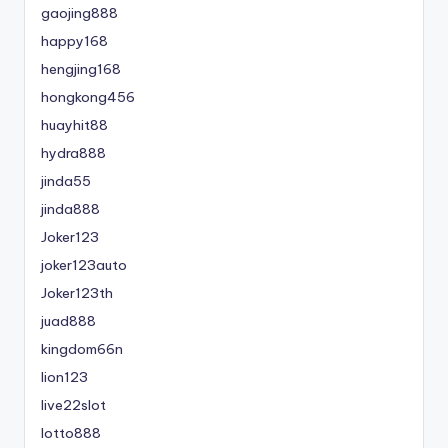
gaojing888
happy168
hengjing168
hongkong456
huayhit88
hydra888
jinda55
jinda888
Joker123
joker123auto
Joker123th
juad888
kingdom66n
lion123
live22slot
lotto888