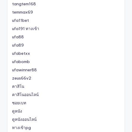
tangtem168
temmax69
ufa11bet
ufa191 ทางเข้า
ufa88
ufa89
ufabetxx
ufabomb
ufawinner88
zeus66v2
คาสิโน
คาสิโนออนไลน์
ซอยเบท
ดูหนัง
ดูหนังออนไลน์
ทางเข้าpg