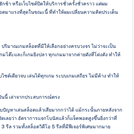
า หรือเว็บไซต์ปิดให้บริการชั่วครั้งชั่วคราว แต่ผม
ตมาแรงที่สุดในขณะนี้ ที่ทำให้ผมเปลี่ยนความคิดประเด็น
ือ ปริมาณเกมสล็อตที่มีให้เลือกอย่างครบวงจร ไม่ว่าจะเป็น
กมโต๊ะและก็เกมยิงปลา ทุกเกมมาจากค่ายดังที่โด่งดัง ทำให้
เว็บไซต์เดียวจบ เล่นได้ทุกเกม ระบบเกมเสถียร ไม่มีค้าง ทำให้
บันนี้ เล่าจากประสบการณ์ตรง
ปัญหาเล่นสล็อตแล้วเสียมากกว่าได้ แม้กระนั้นภายหลังจาก
เลยว่า อัตราการแจกโบนัสแล้วก็แจ็คพอตสูงขึ้นยิ่งกว่าที่
รีล รวมทั้งสล็อตวิดีโอ 5 รีลที่มีฟีเจอร์พิเศษมากมาย