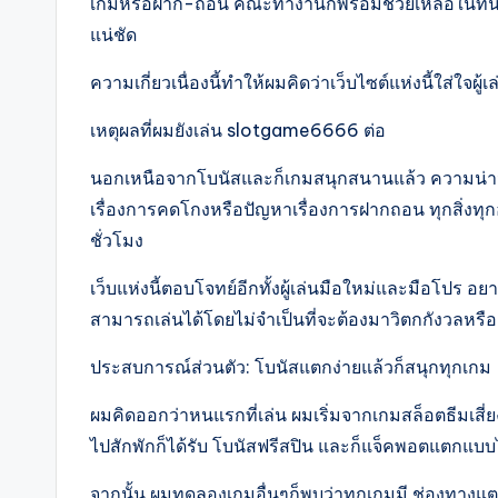
เกมหรือฝาก-ถอน คณะทำงานก็พร้อมช่วยเหลือในทันที 
แน่ชัด
ความเกี่ยวเนื่องนี้ทำให้ผมคิดว่าเว็บไซต์แห่งนี้ใส่ใจ
เหตุผลที่ผมยังเล่น slotgame6666 ต่อ
นอกเหนือจากโบนัสและก็เกมสนุกสนานแล้ว ความน่าวา
เรื่องการคดโกงหรือปัญหาเรื่องการฝากถอน ทุกสิ่งทุก
ชั่วโมง
เว็บแห่งนี้ตอบโจทย์อีกทั้งผู้เล่นมือใหม่และมือโปร
สามารถเล่นได้โดยไม่จำเป็นที่จะต้องมาวิตกกังวลหรือ
ประสบการณ์ส่วนตัว: โบนัสแตกง่ายแล้วก็สนุกทุกเกม
ผมคิดออกว่าหนแรกที่เล่น ผมเริ่มจากเกมสล็อตธีมเสี
ไปสักพักก็ได้รับ โบนัสฟรีสปิน และก็แจ็คพอตแตกแบบไ
จากนั้น ผมทดลองเกมอื่นๆก็พบว่าทุกเกมมี ช่องทางแตกง