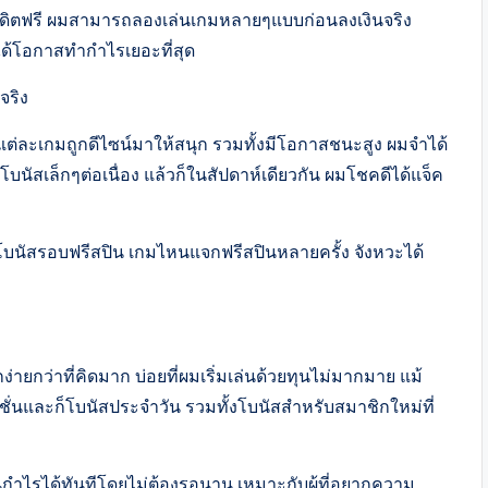
เครดิตฟรี ผมสามารถลองเล่นเกมหลายๆแบบก่อนลงเงินจริง
ด้โอกาสทำกำไรเยอะที่สุด
จริง
 แต่ละเกมถูกดีไซน์มาให้สนุก รวมทั้งมีโอกาสชนะสูง ผมจำได้
บโบนัสเล็กๆต่อเนื่อง แล้วก็ในสัปดาห์เดียวกัน ผมโชคดีได้แจ็ค
ินิจโบนัสรอบฟรีสปิน เกมไหนแจกฟรีสปินหลายครั้ง จังหวะได้
กว่าที่คิดมาก บ่อยที่ผมเริ่มเล่นด้วยทุนไม่มากมาย แม้
มชั่นและก็โบนัสประจำวัน รวมทั้งโบนัสสำหรับสมาชิกใหม่ที่
ไรได้ทันทีโดยไม่ต้องรอนาน เหมาะกับผู้ที่อยากความ