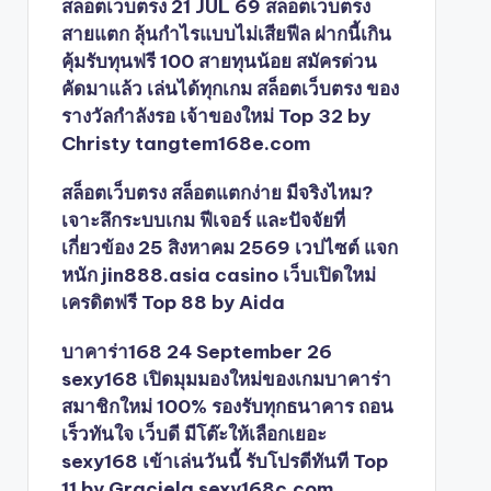
สล็อตเว็บตรง 21 JUL 69 สล็อตเว็บตรง
สายแตก ลุ้นกำไรแบบไม่เสียฟีล ฝากนี้เกิน
คุ้มรับทุนฟรี 100 สายทุนน้อย สมัครด่วน
คัดมาแล้ว เล่นได้ทุกเกม สล็อตเว็บตรง ของ
รางวัลกำลังรอ เจ้าของใหม่ Top 32 by
Christy tangtem168e.com
สล็อตเว็บตรง สล็อตแตกง่าย มีจริงไหม?
เจาะลึกระบบเกม ฟีเจอร์ และปัจจัยที่
เกี่ยวข้อง 25 สิงหาคม 2569 เวปไซต์ แจก
หนัก jin888.asia casino เว็บเปิดใหม่
เครดิตฟรี Top 88 by Aida
บาคาร่า168 24 September 26
sexy168 เปิดมุมมองใหม่ของเกมบาคาร่า
สมาชิกใหม่ 100% รองรับทุกธนาคาร ถอน
เร็วทันใจ เว็บดี มีโต๊ะให้เลือกเยอะ
sexy168 เข้าเล่นวันนี้ รับโปรดีทันที Top
11 by Graciela sexy168c.com