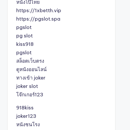
หนังโป๊ไทย
https://1xbetth.vip
https://pgslot.spa
pgslot
pg slot
kiss918
pgslot
สล็อตเว็บตรง
ดูหนังออนไลน์
ทางเข้า joker
joker slot
โจ๊กเกอร์123
918kiss
joker123
หนังชนโรง