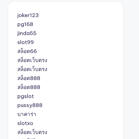
joker123
pg168
jinda55
slot99
สล็อต66
สล็อตเว็บตรง
สล็อตเว็บตรง
สล็อต888
สล็อต888
pgslot
pussy888
บาคาร่า
slotxo
สล็อตเว็บตรง