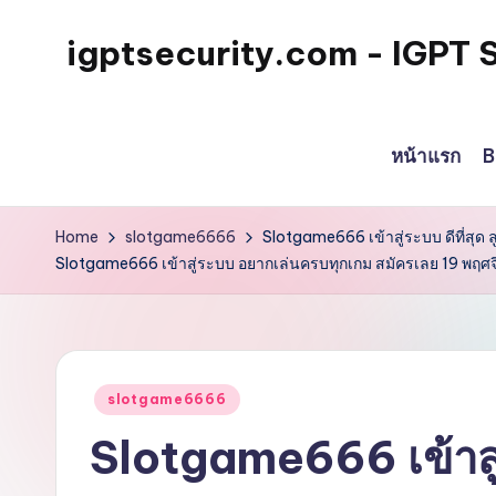
igptsecurity.com - IGPT S
Skip
to
content
หน้าแรก
B
Home
slotgame6666
Slotgame666 เข้าสู่ระบบ ดีที่สุด
Slotgame666 เข้าสู่ระบบ อยากเล่นครบทุกเกม สมัครเลย 19 พฤศจ
Posted
slotgame6666
in
Slotgame666 เข้าสู่ระ