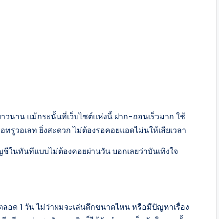
ยาวนาน แม้กระนั้นที่เว็บไซต์แห่งนี้ ฝาก-ถอนเร็วมาก ใช้
้หรือทรูวอเลท ยิ่งสะดวก ไม่ต้องรอคอยแอดไม่นให้เสียเวลา
ญชีในทันทีแบบไม่ต้องคอยผ่านวัน บอกเลยว่าบันเทิงใจ
ารตลอด 1 วัน ไม่ว่าผมจะเล่นดึกขนาดไหน หรือมีปัญหาเรื่อง