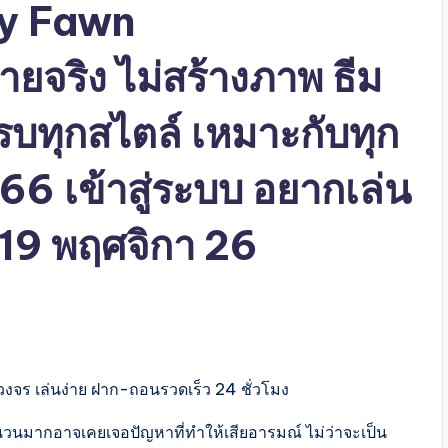
by Fawn
จริง ไม่สร้างภาพ ธีม
ครบทุกสไตล์ เหมาะกับทุก
6 เข้าสู่ระบบ อยากเล่น
 19 พฤศจิกา 26
บวงจร เล่นง่าย ฝาก-ถอนรวดเร็ว 24 ชั่วโมง
ำนวนมากอาจเคยเจอปัญหาที่ทำให้เสียอารมณ์ ไม่ว่าจะเป็น