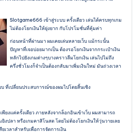
Slotgame666 เข้าสู่ระบบ ครั้งเดียว เล่นได้ครบทุกเกม
ไม่ต้องโยกเงินให้ยุ่งยาก กับโปรโมชั่นที่คุ้มค่า
ก่อนหน้าที่ผ่านมา ผมเคยเล่นหลายเว็บ แม้กระนั้น
ปัญหาที่เจอบ่อยมากเป็น ต้องรอโยกเงินจากกระเป๋าเงิน
หลักไปยังเกมต่างๆบางคราวลืมโยกเงิน เล่นไปไม่ถึง
ครึ่งชั่วโมงก็จำเป็นต้องกลับมาเพิ่มเงินใหม่ มันถ่วงเวลา
บ ที่เปลี่ยนประสบการณ์ของผมไปโดยสิ้นเชิง
พียงแค่ครั้งเดียว ภายหลังจากล็อกอินเข้าเว็บ ผมสามารถ
เกมยิงปลา หรือเกมคาสิโนสด โดยไม่ต้องโยกเงินให้วุ่นวายเลย
สียเวลาสำหรับเพื่อการจัดการเงิน