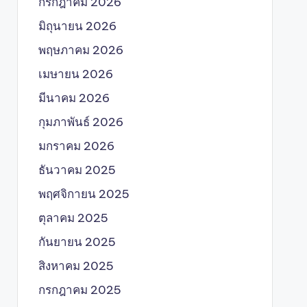
กรกฎาคม 2026
มิถุนายน 2026
พฤษภาคม 2026
เมษายน 2026
มีนาคม 2026
กุมภาพันธ์ 2026
มกราคม 2026
ธันวาคม 2025
พฤศจิกายน 2025
ตุลาคม 2025
กันยายน 2025
สิงหาคม 2025
กรกฎาคม 2025