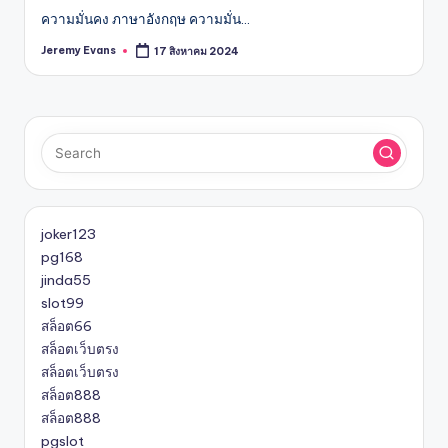
ความมั่นคง ภาษาอังกฤษ ความมั่น…
Jeremy Evans
17 สิงหาคม 2024
Posted
by
joker123
pg168
jinda55
slot99
สล็อต66
สล็อตเว็บตรง
สล็อตเว็บตรง
สล็อต888
สล็อต888
pgslot