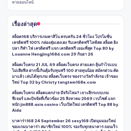
หวยออนไลน์
เรื่องล่าสุด
สล็อต168 บริการเกมคาสิโน ครบครัน 24 ชั่วโมง โปรโมชั่น
เครดิตฟรี 100% กล่องสุ่มเฮงเฮง รับเครดิตฟรี ไลฟ์สด สล็อต ยิง
ปลา กีฬา ไพ่ เครดิตฟรี แจก เครดิตฟรี เยอะที่สุด Top 80 by
Louanne Hengjing168d.com 29 กันยา 26
สล็อตเว็บตรง 21 JUL 69 สล็อตเว็บตรง สายแตก ลุ้นกำไรแบบ
ไม่เสียฟีล ฝากนี้เกินคุ้มรับทุนฟรี 100 สายทุนน้อย สมัครด่วน คัด
มาแล้ว เล่นได้ทุกเกม สล็อตเว็บตรง ของรางวัลกำลังรอ เจ้าของ
ใหม่ Top 32 by Christy tangtem168e.com
สล็อตเว็บตรง สล็อตแตกง่าย มีจริงไหม? เจาะลึกระบบเกม
ฟีเจอร์ และปัจจัยที่เกี่ยวข้อง 25 สิงหาคม 2569 เวปไซต์ แจก
หนัก jin888.asia casino เว็บเปิดใหม่ เครดิตฟรี Top 88 by
Aida
บาคาร่า168 24 September 26 sexy168 เปิดมุมมองใหม่
ของเกมบาคาร่า สมาชิกใหม่ 100% รองรับทุกธนาคาร ถอนเร็ว