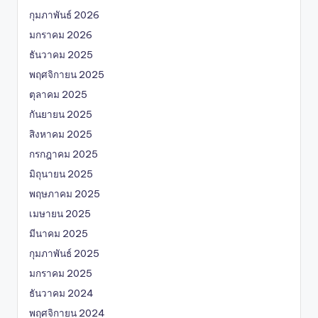
กุมภาพันธ์ 2026
มกราคม 2026
ธันวาคม 2025
พฤศจิกายน 2025
ตุลาคม 2025
กันยายน 2025
สิงหาคม 2025
กรกฎาคม 2025
มิถุนายน 2025
พฤษภาคม 2025
เมษายน 2025
มีนาคม 2025
กุมภาพันธ์ 2025
มกราคม 2025
ธันวาคม 2024
พฤศจิกายน 2024