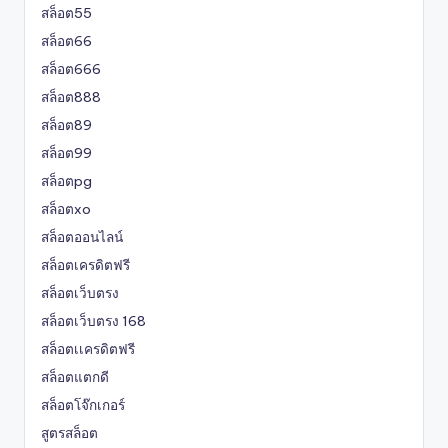
สล็อต55
สล็อต66
สล็อต666
สล็อต888
สล็อต89
สล็อต99
สล็อตpg
สล็อตxo
สล็อตออนไลน์
สล็อตเครดิตฟรี
สล็อตเว็บตรง
สล็อตเว็บตรง 168
สล็อตเเครดิตฟรี
สล็อตแตกดี
สล็อตโจ๊กเกอร์
สูตรสล็อต