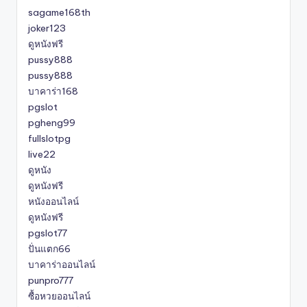
sagame168th
joker123
ดูหนังฟรี
pussy888
pussy888
บาคาร่า168
pgslot
pgheng99
fullslotpg
live22
ดูหนัง
ดูหนังฟรี
หนังออนไลน์
ดูหนังฟรี
pgslot77
ปั่นแตก66
บาคาร่าออนไลน์
punpro777
ซื้อหวยออนไลน์